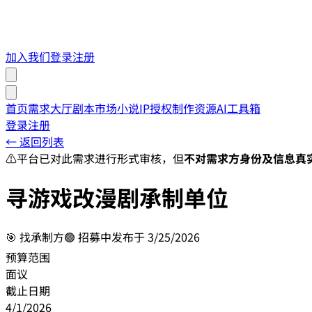
加入我们
登录
注册
首页
需求大厅
剧本市场
小说IP授权
制作资源
AI工具箱
登录
注册
← 返回列表
⚠️
平台已对此需求进行形式审核，但
不对需求方身份及信息真
寻游戏改漫剧承制单位
🎯
找承制方
🟢 招募中
发布于
3/25/2026
预算范围
面议
截止日期
4/1/2026