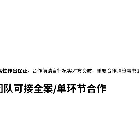
实性作出保证
。合作前请自行核实对方资质，重要合作请签署书
阳团队可接全案/单环节合作