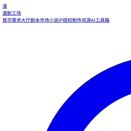
漫
漫剧工场
首页
需求大厅
剧本市场
小说IP授权
制作资源
AI工具箱