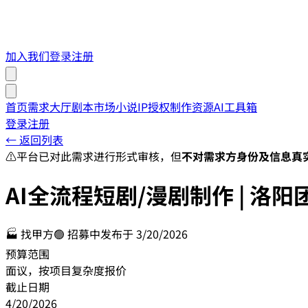
加入我们
登录
注册
首页
需求大厅
剧本市场
小说IP授权
制作资源
AI工具箱
登录
注册
← 返回列表
⚠️
平台已对此需求进行形式审核，但
不对需求方身份及信息真
AI全流程短剧/漫剧制作 | 洛
🏭
找甲方
🟢 招募中
发布于
3/20/2026
预算范围
面议，按项目复杂度报价
截止日期
4/20/2026