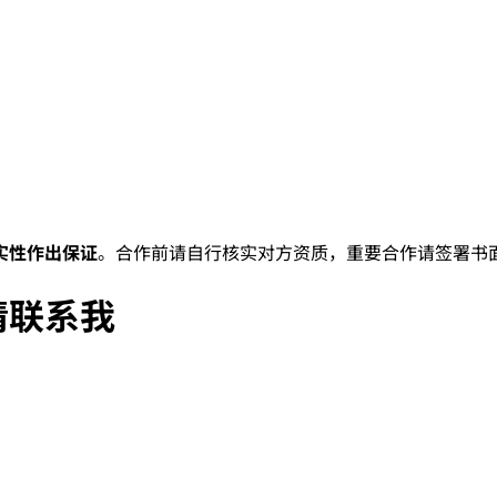
实性作出保证
。合作前请自行核实对方资质，重要合作请签署书
请联系我