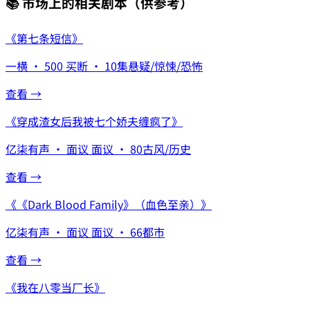
📚 市场上的相关剧本
（供参考）
《
第七条短信
》
一横
·
500
买断
·
10集
悬疑/惊悚/恐怖
查看 →
《
穿成渣女后我被七个娇夫缠疯了
》
亿柒有声
·
面议
面议
·
80
古风/历史
查看 →
《
《Dark Blood Family》（血色至亲）
》
亿柒有声
·
面议
面议
·
66
都市
查看 →
《
我在八零当厂长
》