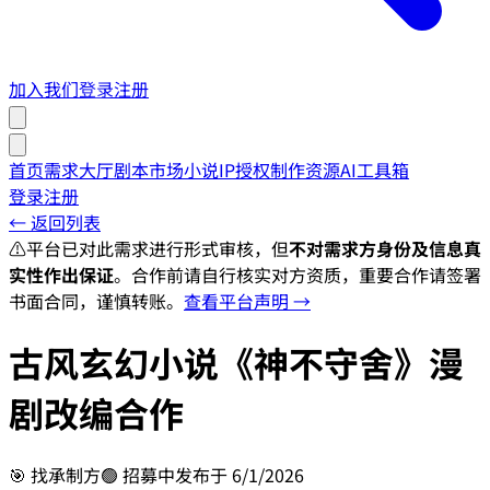
加入我们
登录
注册
首页
需求大厅
剧本市场
小说IP授权
制作资源
AI工具箱
登录
注册
← 返回列表
⚠️
平台已对此需求进行形式审核，但
不对需求方身份及信息真
实性作出保证
。合作前请自行核实对方资质，重要合作请签署
书面合同，谨慎转账。
查看平台声明 →
古风玄幻小说《神不守舍》漫
剧改编合作
🎯
找承制方
🟢 招募中
发布于
6/1/2026