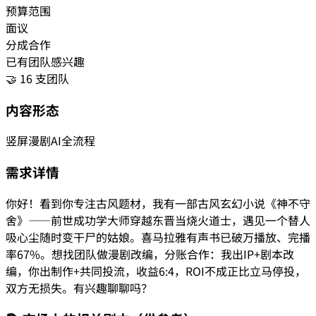
预算范围
面议
分成合作
已有团队感兴趣
🤝 16 支团队
内容形态
竖屏漫剧
AI全流程
需求详情
你好！看到你专注古风题材，我有一部古风玄幻小说《神不守
舍》——前世成功学大师穿越东晋当烧火道士，遇见一个替人
吸心尘随时变干尸的姑娘。喜马拉雅有声书已破万播放、完播
率67%。想找团队做漫剧改编，分账合作：我出IP+剧本改
编，你出制作+共同投流，收益6:4，ROI不成正比立马停投，
双方无损失。有兴趣聊聊吗？