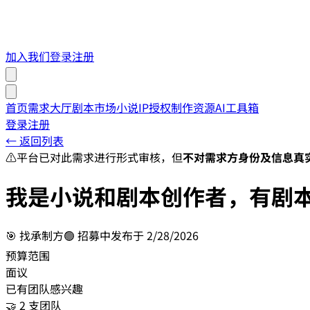
加入我们
登录
注册
首页
需求大厅
剧本市场
小说IP授权
制作资源
AI工具箱
登录
注册
← 返回列表
⚠️
平台已对此需求进行形式审核，但
不对需求方身份及信息真
我是小说和剧本创作者，有剧
🎯
找承制方
🟢 招募中
发布于
2/28/2026
预算范围
面议
已有团队感兴趣
🤝 2 支团队