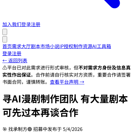
加入我们
登录
注册
首页
需求大厅
剧本市场
小说IP授权
制作资源
AI工具箱
登录
注册
← 返回列表
⚠️
平台已对此需求进行形式审核，但
不对需求方身份及信息真
实性作出保证
。合作前请自行核实对方资质，重要合作请签署
书面合同，谨慎转账。
查看平台声明 →
寻AI漫剧制作团队 有大量剧本
可先过本再谈合作
🎯
找承制方
🟢 招募中
发布于
5/4/2026