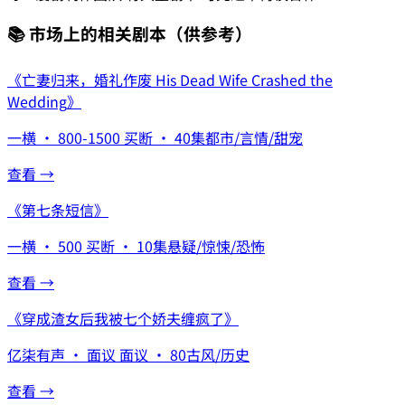
📚 市场上的相关剧本
（供参考）
《
亡妻归来，婚礼作废 His Dead Wife Crashed the
Wedding
》
一横
·
800-1500
买断
·
40集
都市/言情/甜宠
查看 →
《
第七条短信
》
一横
·
500
买断
·
10集
悬疑/惊悚/恐怖
查看 →
《
穿成渣女后我被七个娇夫缠疯了
》
亿柒有声
·
面议
面议
·
80
古风/历史
查看 →