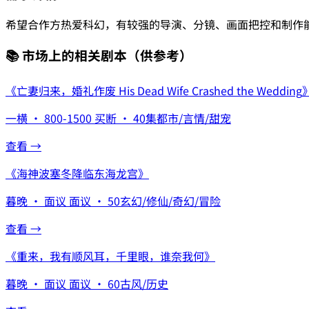
希望合作方热爱科幻，有较强的导演、分镜、画面把控和制作
📚 市场上的相关剧本
（供参考）
《
亡妻归来，婚礼作废 His Dead Wife Crashed the Wedding
一横
·
800-1500
买断
·
40集
都市/言情/甜宠
查看 →
《
海神波塞冬降临东海龙宫
》
暮晚
·
面议
面议
·
50
玄幻/修仙/奇幻/冒险
查看 →
《
重来，我有顺风耳，千里眼，谁奈我何
》
暮晚
·
面议
面议
·
60
古风/历史