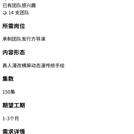
已有团队感兴趣
🤝 14 支团队
所需岗位
承制团队
发行方
导演
内容形态
真人漫改
横屏动态漫
传统手绘
集数
150集
期望工期
1-3个月
需求详情