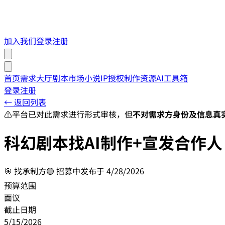
加入我们
登录
注册
首页
需求大厅
剧本市场
小说IP授权
制作资源
AI工具箱
登录
注册
← 返回列表
⚠️
平台已对此需求进行形式审核，但
不对需求方身份及信息真
科幻剧本找AI制作+宣发合作人
🎯
找承制方
🟢 招募中
发布于
4/28/2026
预算范围
面议
截止日期
5/15/2026