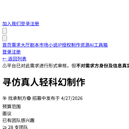
加入我们
登录
注册
首页
需求大厅
剧本市场
小说IP授权
制作资源
AI工具箱
登录
注册
← 返回列表
⚠️
平台已对此需求进行形式审核，但
不对需求方身份及信息真
寻仿真人轻科幻制作
🎯
找承制方
🟢 招募中
发布于
4/27/2026
预算范围
面议
已有团队感兴趣
🤝 28 支团队