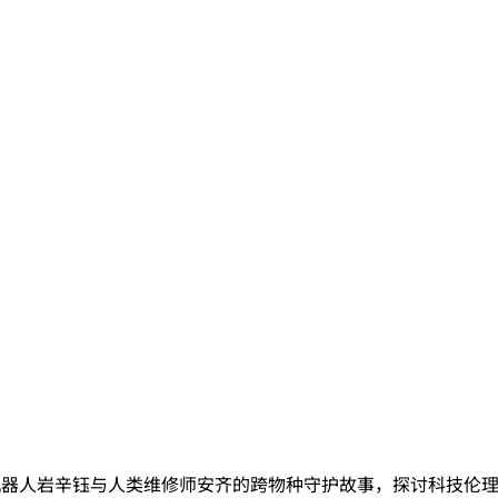
核心讲述机器人岩辛钰与人类维修师安齐的跨物种守护故事，探讨科技