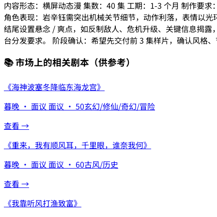
内容形态：横屏动态漫 集数：40 集 工期：1-3 个月 
角色表现：岩辛钰需突出机械关节细节，动作利落，表情以光
结尾设置悬念 / 爽点，如反制敌人、危机升级、关键信息揭露
台分发要求。 阶段确认：希望先交付前 3 集样片，确认风格
📚 市场上的相关剧本
（供参考）
《
海神波塞冬降临东海龙宫
》
暮晚
·
面议
面议
·
50
玄幻/修仙/奇幻/冒险
查看 →
《
重来，我有顺风耳，千里眼，谁奈我何
》
暮晚
·
面议
面议
·
60
古风/历史
查看 →
《
我靠听风打渔致富
》