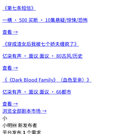
《
第七条短信
》
一横
·
500
买断
·
10集
悬疑/惊悚/恐怖
查看 →
《
穿成渣女后我被七个娇夫缠疯了
》
亿柒有声
·
面议
面议
·
80
古风/历史
查看 →
《
《Dark Blood Family》（血色至亲）
》
亿柒有声
·
面议
面议
·
66
都市
查看 →
浏览全部剧本市场 →
小
小明
🆕 新发布者
平台发布
1
个需求