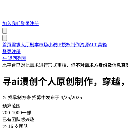
加入我们
登录
注册
首页
需求大厅
剧本市场
小说IP授权
制作资源
AI工具箱
登录
注册
← 返回列表
⚠️
平台已对此需求进行形式审核，但
不对需求方身份及信息真
寻ai漫创个人原创制作，穿越
🎯
找承制方
🟢 招募中
发布于
4/26/2026
预算范围
200-1000一部
已有团队感兴趣
🤝 16 支团队