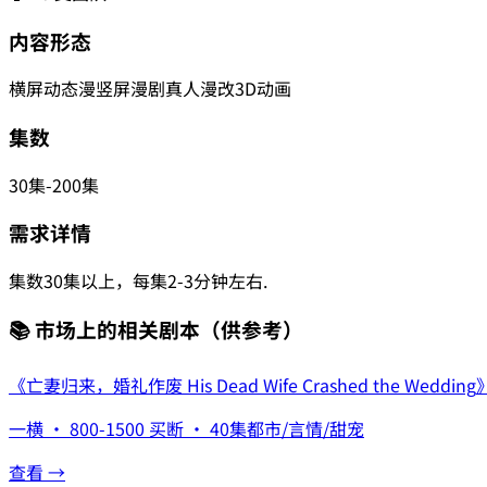
内容形态
横屏动态漫
竖屏漫剧
真人漫改
3D动画
集数
30集-200集
需求详情
集数30集以上，每集2-3分钟左右.
📚 市场上的相关剧本
（供参考）
《
亡妻归来，婚礼作废 His Dead Wife Crashed the Wedding
一横
·
800-1500
买断
·
40集
都市/言情/甜宠
查看 →