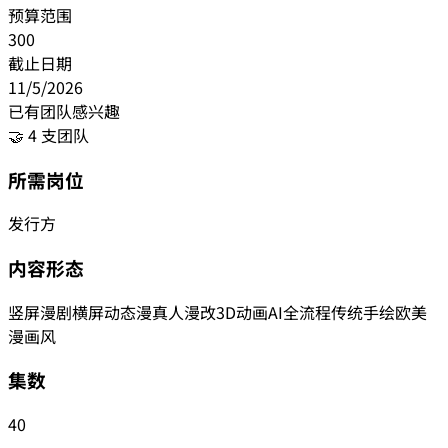
预算范围
300
截止日期
11/5/2026
已有团队感兴趣
🤝 4 支团队
所需岗位
发行方
内容形态
竖屏漫剧
横屏动态漫
真人漫改
3D动画
AI全流程
传统手绘
欧美
漫画风
集数
40