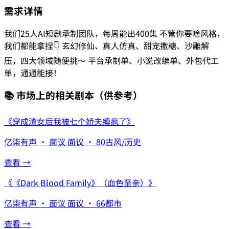
需求详情
我们25人AI短剧承制团队，每周能出400集 不管你要啥风格，
我们都能拿捏👇 玄幻修仙、真人仿真、甜宠撒糖、沙雕解
压，四大领域随便挑～ 平台承制单、小说改编单、外包代工
单，通通能接！
📚 市场上的相关剧本
（供参考）
《
穿成渣女后我被七个娇夫缠疯了
》
亿柒有声
·
面议
面议
·
80
古风/历史
查看 →
《
《Dark Blood Family》（血色至亲）
》
亿柒有声
·
面议
面议
·
66
都市
查看 →