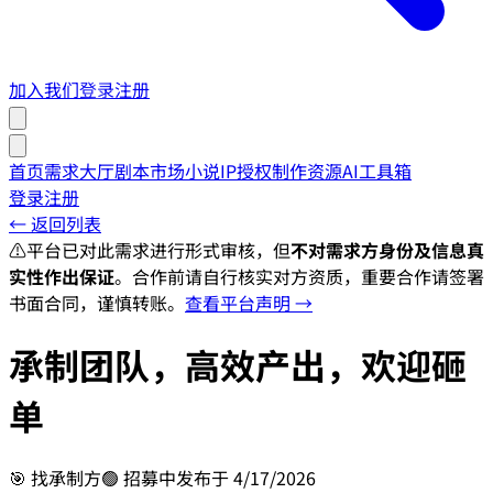
加入我们
登录
注册
首页
需求大厅
剧本市场
小说IP授权
制作资源
AI工具箱
登录
注册
← 返回列表
⚠️
平台已对此需求进行形式审核，但
不对需求方身份及信息真
实性作出保证
。合作前请自行核实对方资质，重要合作请签署
书面合同，谨慎转账。
查看平台声明 →
承制团队，高效产出，欢迎砸
单
🎯
找承制方
🟢 招募中
发布于
4/17/2026