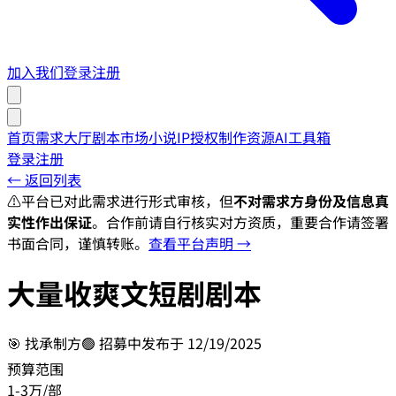
加入我们
登录
注册
首页
需求大厅
剧本市场
小说IP授权
制作资源
AI工具箱
登录
注册
← 返回列表
⚠️
平台已对此需求进行形式审核，但
不对需求方身份及信息真
实性作出保证
。合作前请自行核实对方资质，重要合作请签署
书面合同，谨慎转账。
查看平台声明 →
大量收爽文短剧剧本
🎯
找承制方
🟢 招募中
发布于
12/19/2025
预算范围
1-3万/部