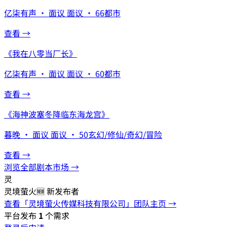
亿柒有声
·
面议
面议
·
66
都市
查看 →
《
我在八零当厂长
》
亿柒有声
·
面议
面议
·
60
都市
查看 →
《
海神波塞冬降临东海龙宫
》
暮晚
·
面议
面议
·
50
玄幻/修仙/奇幻/冒险
查看 →
浏览全部剧本市场 →
灵
灵境萤火
🆕 新发布者
查看「
灵境萤火传媒科技有限公司
」团队主页 →
平台发布
1
个需求