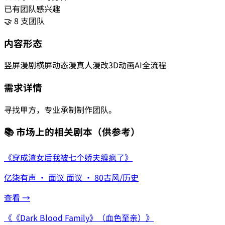
已有团队感兴趣
🤝 8 支团队
内容形态
竖屏漫剧
横屏动态漫
真人漫改
3D动画
AI全流程
需求详情
寻找甲方，专业承制制作团队。
📚 市场上的相关剧本
（供参考）
《
穿成渣女后我被七个娇夫缠疯了
》
亿柒有声
·
面议
面议
·
80
古风/历史
查看 →
《
《Dark Blood Family》（血色至亲）
》