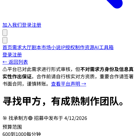
加入我们
登录
注册
首页
需求大厅
剧本市场
小说IP授权
制作资源
AI工具箱
登录
注册
← 返回列表
⚠️
平台已对此需求进行形式审核，但
不对需求方身份及信息真
实性作出保证
。合作前请自行核实对方资质，重要合作请签署
书面合同，谨慎转账。
查看平台声明 →
寻找甲方，有成熟制作团队。
🎯
找承制方
🟢 招募中
发布于
4/12/2026
预算范围
600到1000每分钟