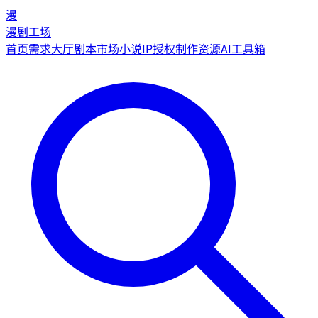
漫
漫剧工场
首页
需求大厅
剧本市场
小说IP授权
制作资源
AI工具箱