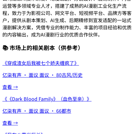
运营等多领域专业人才，搭建了成熟的AI漫剧工业化生产流
程，致力于为影视公司、网文平台、短视频平台、品牌方等客
户，提供从剧本策划、AI生成、后期精修到宣发适配的一站式
漫剧解决方案，凭借专业的制作能力、丰富的项目经验和优质
的内容输出，成为AI漫剧行业的优质合作伙伴。
📚 市场上的相关剧本
（供参考）
《
穿成渣女后我被七个娇夫缠疯了
》
亿柒有声
·
面议
面议
·
80
古风/历史
查看 →
《
《Dark Blood Family》（血色至亲）
》
亿柒有声
·
面议
面议
·
66
都市
查看 →