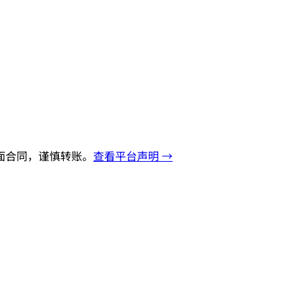
面合同，谨慎转账。
查看平台声明 →