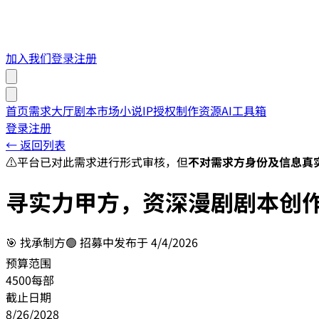
加入我们
登录
注册
首页
需求大厅
剧本市场
小说IP授权
制作资源
AI工具箱
登录
注册
← 返回列表
⚠️
平台已对此需求进行形式审核，但
不对需求方身份及信息真
寻实力甲方，资深漫剧剧本创作
🎯
找承制方
🟢 招募中
发布于
4/4/2026
预算范围
4500每部
截止日期
8/26/2028