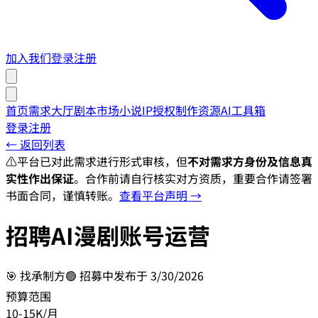
加入我们
登录
注册
首页
需求大厅
剧本市场
小说IP授权
制作资源
AI工具箱
登录
注册
← 返回列表
⚠️
平台已对此需求进行形式审核，但
不对需求方身份及信息真
实性作出保证
。合作前请自行核实对方资质，重要合作请签署
书面合同，谨慎转账。
查看平台声明 →
招聘AI漫剧账号运营
🎯
找承制方
🟢 招募中
发布于
3/30/2026
预算范围
10-15K/月