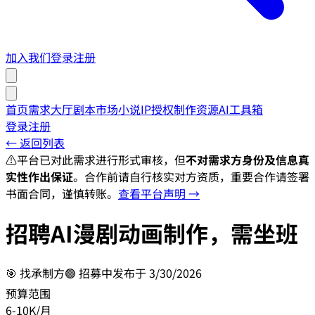
加入我们
登录
注册
首页
需求大厅
剧本市场
小说IP授权
制作资源
AI工具箱
登录
注册
← 返回列表
⚠️
平台已对此需求进行形式审核，但
不对需求方身份及信息真
实性作出保证
。合作前请自行核实对方资质，重要合作请签署
书面合同，谨慎转账。
查看平台声明 →
招聘AI漫剧动画制作，需坐班
🎯
找承制方
🟢 招募中
发布于
3/30/2026
预算范围
6-10K/月