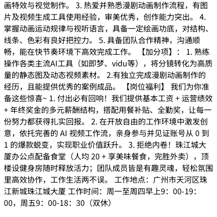
画特效与视觉制作。 3. 热爱并熟悉漫剧动画制作流程，有图
片及视频生成工具使用经验，审美优秀，创作能力突出。 4.
掌握动画运动规律与视听语言，具备一定绘画功底，对结构、
线条、色彩有良好把控力。 5. 具备团队合作精神，沟通顺
畅，能在快节奏环境下高效完成工作。 【加分项】： 1. 熟练
操作各类主流AI工具（如即梦、vidu等），将分镜转化为高质
量的静态图及动态视频素材。 2.有独立完成漫剧动画制作的
经历，且能提供优秀的案例成品。 【岗位福利】 我们为你准
备这些惊喜~ 1. 付出必有回响！我们提供基本工资 + 运营绩效
+ 年终奖金的多元薪酬结构，搭配用餐补贴、全勤奖，让每一
份努力都获得扎实回报。 2. 在开放自由的工作环境中激发创
意，依托完善的 AI 视频工作流，亲身参与并见证账号从 0 到
1 的爆款蜕变，实现职业价值跃升。 3. 拒绝内卷！珠江城大
厦办公点配备食堂（人均 20 + 享美味餐食，完胜外卖），顶
楼设健身房随时释放活力；团队成员皆是有趣灵魂，轻松氛围
里高效协作，工作生活两不误。 工作地点：广州市天河区珠
江新城珠江城大厦 工作时间：周一至周四早上9：00-19：
00，周五9：00-18：30（双休）