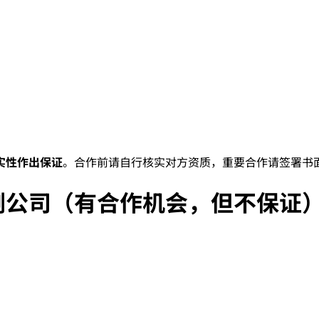
实性作出保证
。合作前请自行核实对方资质，重要合作请签署书
剧公司（有合作机会，但不保证