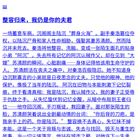
📖
整容归来，我仍是你的夫君
一场蓄意车祸，沉阁阁主陆沉“葬身火海”。副手秦浩篡位夺
权，以陆沉尸骨和家人性命相胁，强娶其妻苏清颜。 然而陆
沉并未死去。秦浩将他整容、洗脑，变成一张陌生面孔的贴身
小弟“阿沉”。失去所有记忆的阿沉认贼作父，却在见到“大
嫂”苏清颜的瞬间，心脏剧痛——身体记得他该用生命守护的
人。 苏清颜活在丧夫之痛中，对秦浩百般隐忍。她不知道身
边沉默寡言的小弟就是日夜思念的丈夫，只觉他的眼神、他的
保护，像极了当年的陆沉。 阿沉在旧物与本能刺激下记忆裂
痕，终于看清真相：我是陆沉，我认贼作父，我的妻子正受辱
于仇敌之手。 从失忆蛰伏到记忆全醒，从暗中布局到王者归
位——他夺回沉阁，手刃叛徒，救回妻子。面对那张陌生的
脸，苏清颜哭着说出全剧最动情的台词：“你后背的刀疤，是
我亲手上的药。你是陆沉。” 整容换不去真心，失忆抹不掉
本能。这是一个关于背叛与忠诚、失去与找回、毁灭与重生的
故事。当一切尘埃落定，他站在城市之巅，对她许下一生承