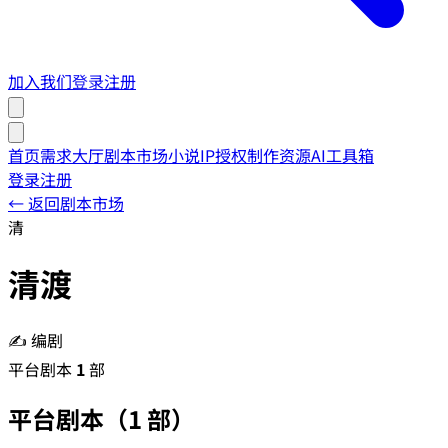
加入我们
登录
注册
首页
需求大厅
剧本市场
小说IP授权
制作资源
AI工具箱
登录
注册
← 返回剧本市场
清
清渡
✍️ 编剧
平台剧本
1
部
平台剧本
（
1
部）