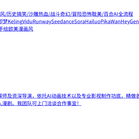
风/历史
搞笑/沙雕
热血/战斗
奇幻/冒险
恐怖
耽美/百合
AI全流程
即梦
Keling
Vidu
Runway
Seedance
Sora
Hailuo
Pika
Wan
HeyGen
手绘
欧美漫画风
解师及资深导演，依托AI动画技术以及专业影视制作功底，精做
人漫剧。我团队可上门洽谈合作事宜！