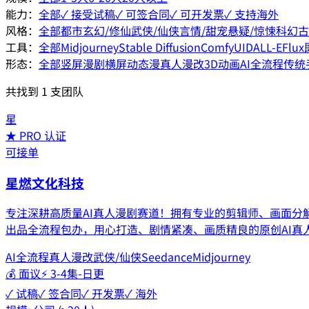
能力：
全部
✓ 接受试稿
✓ 可签合同
✓ 可开发票
✓ 支持海外
风格：
全部
都市
玄幻/修仙
武侠/仙侠
言情/甜宠
悬疑/惊悚
科幻
古
工具：
全部
Midjourney
Stable Diffusion
ComfyUI
DALL-E
Flux
形态：
全部
竖屏漫剧
横屏动态漫
真人漫改
3D动画
AI全流程
传统
共找到
1
支团队
星
★ PRO 认证
可接单
星燃文化科技
专注深耕高质量AI真人漫剧赛道！拥有专业的剪辑师、画面分
出品全流程包办，用心打造、剧情紧凑、画质精良的原创AI真
AI全流程
真人漫改
武侠/仙侠
Seedance
Midjourney
💰
面议
⚡
3-4集-日更
✓ 试稿
✓ 签合同
✓ 开发票
✓ 海外