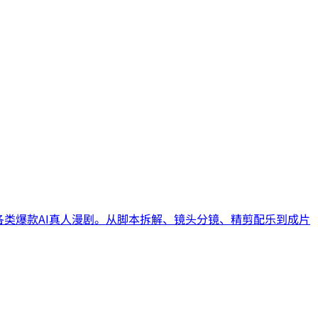
各类爆款AI真人漫剧。从脚本拆解、镜头分镜、精剪配乐到成片