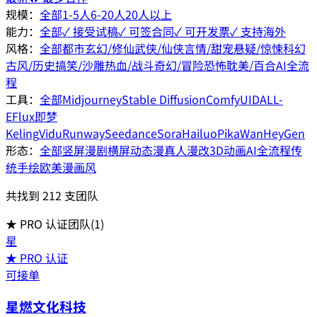
规模：
全部
1-5人
6-20人
20人以上
能力：
全部
✓ 接受试稿
✓ 可签合同
✓ 可开发票
✓ 支持海外
风格：
全部
都市
玄幻/修仙
武侠/仙侠
言情/甜宠
悬疑/惊悚
科幻
古风/历史
搞笑/沙雕
热血/战斗
奇幻/冒险
恐怖
耽美/百合
AI全流
程
工具：
全部
Midjourney
Stable Diffusion
ComfyUI
DALL-
E
Flux
即梦
Keling
Vidu
Runway
Seedance
Sora
Hailuo
Pika
Wan
HeyGen
形态：
全部
竖屏漫剧
横屏动态漫
真人漫改
3D动画
AI全流程
传
统手绘
欧美漫画风
共找到
212
支团队
★ PRO 认证团队
(
1
)
星
★ PRO 认证
可接单
星燃文化科技