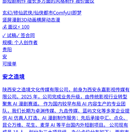
部短剧制作 擅长多方面的风格制作 报价面议
玄幻/修仙
武侠/仙侠
都市
ComfyUI
即梦
竖屏漫剧
3D动画
横屏动态漫
💰
面议
⚡
100
✓ 试稿
✓ 签合同
规模:
个人创作者
贵阳
安
可接单
安之造境
陕西安之造境文化传媒有限公司，前身为西安永嘉影视传媒有
限公司。2025 年，公司完成业务升级，由传统影视行业转型
聚焦 AI 漫剧赛道。 作为国内较早布局 AI 内容生产的专业团
队，我们长期为卓渊传媒、九垚传媒、蓝屿文化等多家企业提
供 AI 仿真人打造、AI 漫剧制作服务；先后承接中汇、点众、
昆仑万维、花生、麦芽 AI 等平台国内外短剧项目。 公司现有
成员 18 人，划分为三大项目组，办公点位分布如下： 西安市