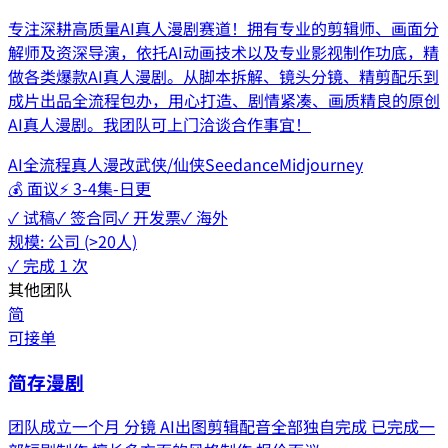
专注深耕高质量AI真人漫剧赛道！拥有专业的剪辑师、画面分
解师及资深导演，依托AI动画技术以及专业影视制作功底，精
做各类爆款AI真人漫剧。从脚本拆解、镜头分镜、精剪配乐到
成片出品全流程包办，用心打造、剧情紧凑、画质精良的原创
AI真人漫剧。我团队可上门洽谈合作事宜！
AI全流程
真人漫改
武侠/仙侠
Seedance
Midjourney
💰
面议
⚡
3-4集-日更
✓ 试稿
✓ 签合同
✓ 开发票
✓ 海外
规模:
公司 (>20人)
✓ 完成
1
次
其他团队
简
可接单
简存漫剧
团队成立一个月 分镜 AI出图剪辑配音全部独自完成 已完成一