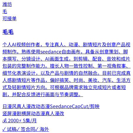
潍坊
毛
可接单
毛毛
个人AI视频创作者，专注真人、动漫、剧情短片及创意产品视
频制作。熟练使用seedance自由画布，具备从创意策划、脚
本撰写、分镜设计、AI画面生成，到剪辑、配音、音效和成片
包装的完整制作能力。擅长人物一致性控制、第一视角叙事、
细节化表演设计，以及产品与剧情的自然融合。目前已完成真
人感剧情短片等作品，偏好搞笑、时尚、美妆、汽车、生活方
式及轻剧情短片方向。可根据品牌需求独立完成短片或者短
剧，并配合反馈进行画面与节奏调整。
日漫风
真人漫改
动态漫
Seedance
CapCut/剪映
竖屏漫剧
横屏动态漫
真人漫改
💰
2000
⚡
5集/月
✓ 试稿
✓ 签合同
✓ 海外