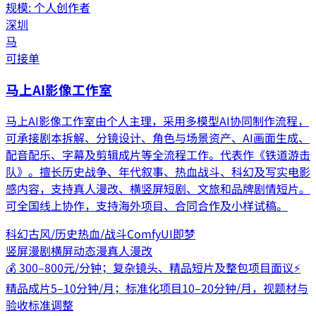
规模:
个人创作者
深圳
马
可接单
马上AI影像工作室
马上AI影像工作室由个人主理，采用多模型AI协同制作流程，
可承接剧本拆解、分镜设计、角色与场景资产、AI画面生成、
配音配乐、字幕及剪辑成片等全流程工作。代表作《铁道游击
队》。擅长历史战争、年代叙事、热血战斗、科幻及写实电影
感内容，支持真人漫改、横竖屏短剧、文旅和品牌剧情短片。
可全国线上协作，支持海外项目、合同合作及小样试稿。
科幻
古风/历史
热血/战斗
ComfyUI
即梦
竖屏漫剧
横屏动态漫
真人漫改
💰
300–800元/分钟；复杂镜头、精品短片及整包项目面议
⚡
精品成片5–10分钟/月；标准化项目10–20分钟/月，视题材与
验收标准调整