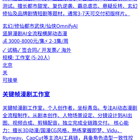
测试。擅长都市甜宠、复仇逆袭、霸总虐恋、悬疑反转、玄幻
修仙及品牌剧情短剧等题材，通常3-7天可交付初版样片。
玄幻/修仙
都市
武侠/仙侠
OmnifyAI
竖屏漫剧
AI全流程
横屏动态漫
💰
3000-8000元/集
⚡
2-3集/周
✓ 试稿
✓ 签合同
✓ 开发票
✓ 海外
规模:
工作室 (5-20人)
北京
关
可接单
关键帧漫剧工作室
关键帧漫剧工作室，个人创作者，坐标青岛。专注AI动态漫剧
全流程制作，从剧本创作、人物场景设定、分镜设计到AI出
图、视频合成、剪辑配音，独立完成全链路交付。 核心能
力：擅长3D动漫/国漫CG风格，熟练掌握即梦、Vidu、
Runway、CapCut等主流AI工具链，具备角色造型一致性控