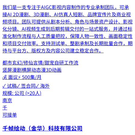
我们是一支专注于AIGC影视内容制作的专业承制团队，可承
接AI 2D漫剧、3D漫剧、AI仿真人短剧、品牌宣传片及商业视
频项目。团队可提供从剧本分析、角色与场景资产设计、影视
化分镜、AI视频生成到后期剪辑交付的一站式服务，并通过标
准化制作流程与人工质量把控，保障人物一致性、画面稳定性
和项目交付效率。支持测试单、整剧承制及长期批量合作，期
待与平台方、版权方及内容公司建立稳定合作。
都市
玄幻/修仙
言情/甜宠
自研工作流
竖屏漫剧
横屏动态漫
3D动画
💰
面议
⚡
500集/月
✓ 试稿
✓ 签合同
✓ 海外
规模:
公司 (>20人)
南京
千
可接单
千帧绘动（金华）科技有限公司