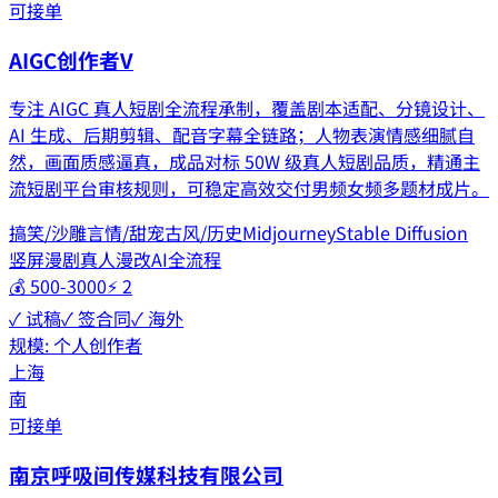
可接单
AIGC创作者V
专注 AIGC 真人短剧全流程承制，覆盖剧本适配、分镜设计、
AI 生成、后期剪辑、配音字幕全链路；人物表演情感细腻自
然，画面质感逼真，成品对标 50W 级真人短剧品质，精通主
流短剧平台审核规则，可稳定高效交付男频女频多题材成片。
搞笑/沙雕
言情/甜宠
古风/历史
Midjourney
Stable Diffusion
竖屏漫剧
真人漫改
AI全流程
💰
500-3000
⚡
2
✓ 试稿
✓ 签合同
✓ 海外
规模:
个人创作者
上海
南
可接单
南京呼吸间传媒科技有限公司