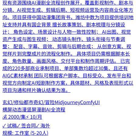
现有资源围绕AI漫剧全流程创作展开，覆盖影视制作、剧本与
分镜、AI视觉生成、剪辑后期、短视频运营及内容商业化等方
向。项目获得中国动漫集团背书，潍坊中数为项目提供培训地
址支持并具有国企背景 擅长故事策划、剧本梳理与分镜设
计； 角色设定、场景设计与人物一致性控制； AI出图、视觉
资产生成与图生视频； 动态镜头制作、镜头衔接与节奏调
整； 配音、字幕、音效、剪辑与后期合成； 从创意方案、视
觉样片到完整成片的流程化制作。 具体项目仍需根据脚本长
度、角色数量、画面风格、交付平台和制作周期评估。 已完
成的220多部商业承制项目、单部集数均超过30集、且还有
AIGC素材承制 团队可根据客户脚本、目标受众、发布平台和
视觉方向制定AI短剧制作方案，具体题材、风格及表现形式以
项目沟通和样片确认结果为准。
玄幻/修仙
都市
奇幻/冒险
Midjourney
ComfyUI
横屏动态漫
竖屏漫剧
AI全流程
💰
2000/集
⚡
10/月
✓ 试稿
✓ 签合同
✓ 海外
规模:
工作室 (5-20人)