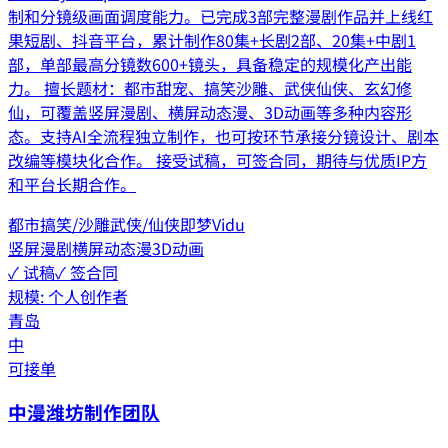
制和分镜级画面调度能力。已完成3部完整漫剧作品并上线红
果短剧、抖音平台，累计制作80集+长剧2部、20集+中剧1
部，单部最高分镜数600+镜头，具备稳定的规模化产出能
力。 擅长题材：都市甜宠、搞笑沙雕、武侠仙侠、玄幻修
仙，可覆盖竖屏漫剧、横屏动态漫、3D动画等多种内容形
态。支持AI全流程独立制作，也可按环节承接分镜设计、剧本
改编等模块化合作。 接受试稿，可签合同，期待与优质IP方
和平台长期合作。
都市
搞笑/沙雕
武侠/仙侠
即梦
Vidu
竖屏漫剧
横屏动态漫
3D动画
✓ 试稿
✓ 签合同
规模:
个人创作者
青岛
中
可接单
中漫潍坊制作团队