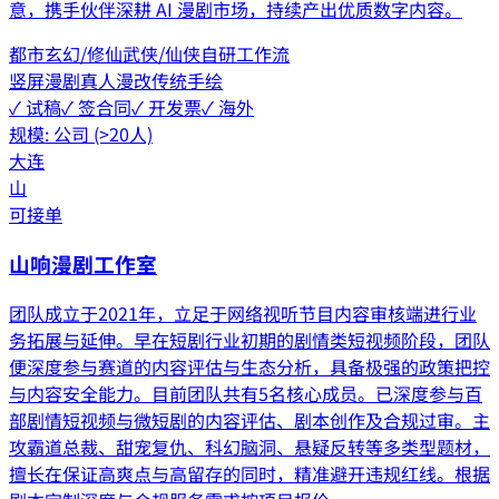
意，携手伙伴深耕 AI 漫剧市场，持续产出优质数字内容。
都市
玄幻/修仙
武侠/仙侠
自研工作流
竖屏漫剧
真人漫改
传统手绘
✓ 试稿
✓ 签合同
✓ 开发票
✓ 海外
规模:
公司 (>20人)
大连
山
可接单
山响漫剧工作室
团队成立于2021年，立足于网络视听节目内容审核端进行业
务拓展与延伸。早在短剧行业初期的剧情类短视频阶段，团队
便深度参与赛道的内容评估与生态分析，具备极强的政策把控
与内容安全能力。目前团队共有5名核心成员。已深度参与百
部剧情短视频与微短剧的内容评估、剧本创作及合规过审。主
攻霸道总裁、甜宠复仇、科幻脑洞、悬疑反转等多类型题材，
擅长在保证高爽点与高留存的同时，精准避开违规红线。根据