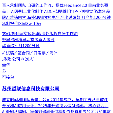
百人承制团队 自研的工作流，搭载seedance2.0 目前业务覆
盖： AI漫剧工业化制作 AI真人短剧制作 IP小说视觉化改编 品
牌AI营销内容 海外短剧内容生产 产出过爆款 月产能1200分钟
承制报价区间3w-10w
玄幻/修仙
写实风
出海/海外版权
自研工作流
竖屏漫剧
横屏动态漫
真人漫改
💰
面议
⚡
月1200分钟
✓ 试稿
✓ 签合同
✓ 开发票
✓ 海外
规模:
公司 (>20人)
金华
苏
可接单
苏州哲联信息科技有限公司
成立时间和团队背景：公司2014年成立，早期主要从事软件
开发和AI应用设计，2025年开始投入做AI漫剧。 核心能力：
AI漫剧从编剧、导演到漫剧全过程制作都有相应的团队和丰富