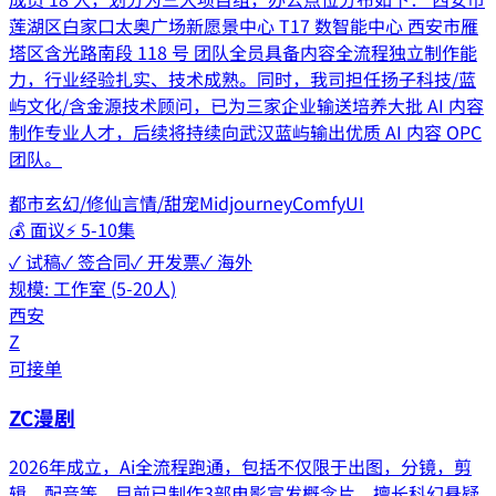
莲湖区白家口太奥广场新愿景中心 T17 数智能中心 西安市雁
塔区含光路南段 118 号 团队全员具备内容全流程独立制作能
力，行业经验扎实、技术成熟。同时，我司担任扬子科技/蓝
屿文化/含金源技术顾问，已为三家企业输送培养大批 AI 内容
制作专业人才，后续将持续向武汉蓝屿输出优质 AI 内容 OPC
团队。
都市
玄幻/修仙
言情/甜宠
Midjourney
ComfyUI
💰
面议
⚡
5-10集
✓ 试稿
✓ 签合同
✓ 开发票
✓ 海外
规模:
工作室 (5-20人)
西安
Z
可接单
ZC漫剧
2026年成立，Ai全流程跑通，包括不仅限于出图，分镜，剪
辑，配音等，目前已制作3部电影宣发概念片，擅长科幻悬疑