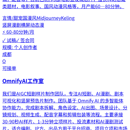
类题材，电影叙事、国风动漫风格等，月产能60—80分钟。
言情/甜宠
国漫风
Midjourney
Keling
竖屏漫剧
横屏动态漫
⚡
60-80分钟/月
✓ 试稿
✓ 签合同
规模:
个人创作者
成都
O
可接单
OmnifyAI工作室
我们是AIGC短剧样片制作团队，专注AI短剧、AI漫剧、剧本
可视化和竖屏预告片制作。团队基于 Omnify AI 的多智能体
协作能力，完成剧本拆解、角色设定、AI出图、场景设计、分
镜规划、视频生成、配音字幕和剪辑包装等流程。主要承接
30-90秒AI样片、1-3分钟立项样片、投流素材和AI漫剧测试
片，适合编剧、IP方、出品方用于平台招商、项目立项和市场