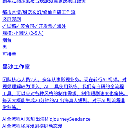
剧本定制深度与合规服务需求按项目报价
都市
言情/甜宠
玄幻/修仙
自研工作流
竖屏漫剧
✓ 试稿
✓ 签合同
✓ 开发票
✓ 海外
规模:
小团队 (2-5人)
烟台
黑
可接单
黑沙工作室
团队核心人员2人。多年从事影视业务。现在转行AI 视频。对
视频理解较为深入。AI 工具使用熟练。我们有自研的全流程
工具。可以应对各种风格的制作需求。制作短剧速度也偏快。
每天大概能生成20分钟的AI 出海真人短剧。对于AI 剧流程非
常熟练。
AI全流程
AI 短剧出海
Midjourney
Seedance
AI全流程
竖屏漫剧
横屏动态漫