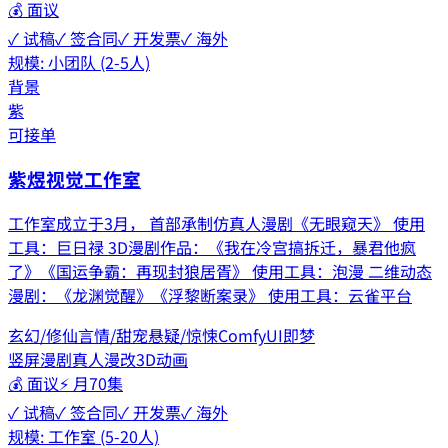
💰
面议
✓ 试稿
✓ 签合同
✓ 开发票
✓ 海外
规模:
小团队 (2-5人)
背景
紫
可接单
紫煜视觉工作室
工作室成立于3月， 首部承制仿真人漫剧《无眼窥天》 使用
工具：巨日禄 3D漫剧作品：《我在冷宫搞拆迁，暴君他疯
了》《国运争霸：再现封狼居胥》 使用工具：泡漫 二维动态
漫剧：《龙渊觉醒》《浮黎断案录》 使用工具：云雀平台
玄幻/修仙
言情/甜宠
悬疑/惊悚
ComfyUI
即梦
竖屏漫剧
真人漫改
3D动画
💰
面议
⚡
月70集
✓ 试稿
✓ 签合同
✓ 开发票
✓ 海外
规模:
工作室 (5-20人)