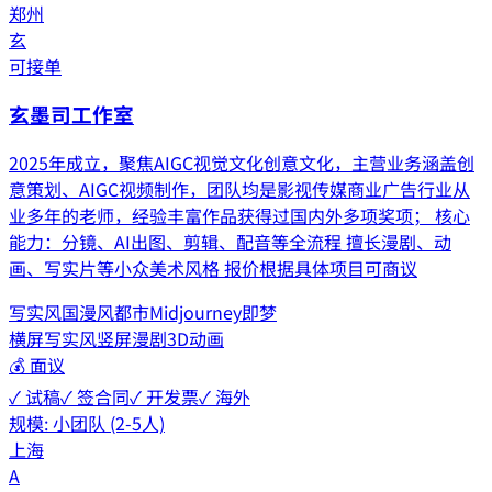
郑州
玄
可接单
玄墨司工作室
2025年成立，聚焦AIGC视觉文化创意文化，主营业务涵盖创
意策划、AIGC视频制作，团队均是影视传媒商业广告行业从
业多年的老师，经验丰富作品获得过国内外多项奖项； 核心
能力：分镜、AI出图、剪辑、配音等全流程 擅长漫剧、动
画、写实片等小众美术风格 报价根据具体项目可商议
写实风
国漫风
都市
Midjourney
即梦
横屏写实风
竖屏漫剧
3D动画
💰
面议
✓ 试稿
✓ 签合同
✓ 开发票
✓ 海外
规模:
小团队 (2-5人)
上海
A