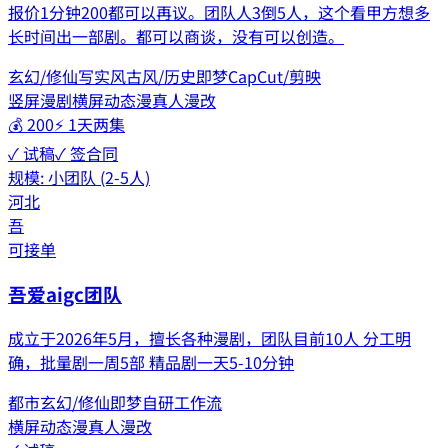
报价1分钟200都可以再议。团队人3倒5人，这个看甲方想多
长时间出一部剧。都可以商谈，没有可以创造。
玄幻/修仙
写实风
古风/历史
即梦
CapCut/剪映
竖屏漫剧
横屏动态漫
真人漫改
💰
200
⚡
1天两集
✓ 试稿
✓ 签合同
规模:
小团队 (2-5人)
河北
吾
可接单
吾爱aigc团队
成立于2026年5月，擅长各种漫剧，团队目前10人 分工明
确，批量剧一周5部 精品剧一天5-10分钟
都市
玄幻/修仙
即梦
自研工作流
横屏动态漫
真人漫改