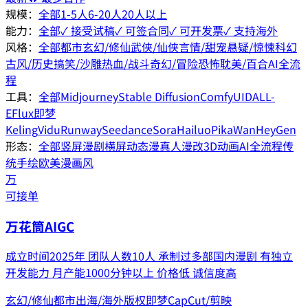
规模：
全部
1-5人
6-20人
20人以上
能力：
全部
✓ 接受试稿
✓ 可签合同
✓ 可开发票
✓ 支持海外
风格：
全部
都市
玄幻/修仙
武侠/仙侠
言情/甜宠
悬疑/惊悚
科幻
古风/历史
搞笑/沙雕
热血/战斗
奇幻/冒险
恐怖
耽美/百合
AI全流
程
工具：
全部
Midjourney
Stable Diffusion
ComfyUI
DALL-
E
Flux
即梦
Keling
Vidu
Runway
Seedance
Sora
Hailuo
Pika
Wan
HeyGen
形态：
全部
竖屏漫剧
横屏动态漫
真人漫改
3D动画
AI全流程
传
统手绘
欧美漫画风
万
可接单
万花筒AIGC
成立时间2025年 团队人数10人 承制过多部国内漫剧 有独立
开发能力 月产能1000分钟以上 价格低 诚信度高
玄幻/修仙
都市
出海/海外版权
即梦
CapCut/剪映