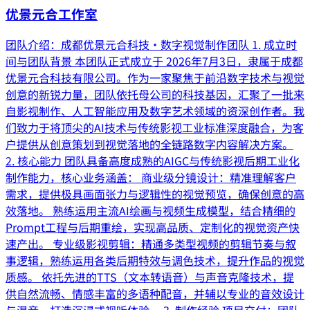
优景元合工作室
团队介绍：成都优景元合科技·数字视觉制作团队 1. 成立时
间与团队背景 本团队正式成立于 2026年7月3日，隶属于成都
优景元合科技有限公司。作为一家聚焦于前沿数字技术与视觉
创意的新锐力量，团队依托母公司的科技基因，汇聚了一批来
自影视制作、人工智能应用及数字艺术领域的资深创作者。我
们致力于将顶尖的AI技术与传统影视工业标准深度融合，为客
户提供从创意策划到视觉落地的全链路数字内容解决方案。
2. 核心能力 团队具备高度成熟的AIGC与传统影视后期工业化
制作能力，核心业务涵盖： 商业级分镜设计：精准理解客户
需求，提供极具画面张力与逻辑性的视觉预览，确保创意的高
效落地。 熟练运用主流AI绘画与视频生成模型，结合精细的
Prompt工程与后期重绘，实现高品质、定制化的视觉资产快
速产出。 专业级影视剪辑：精通多类型视频的剪辑节奏与叙
事逻辑，熟练运用各类后期特效与调色技术，提升作品的视觉
质感。 依托先进的TTS（文本转语音）与声音克隆技术，提
供自然流畅、情感丰富的多语种配音，并辅以专业的音效设计
与混音，打造沉浸式视听体验。 3. 制作经验 项目交付：团队