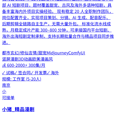
部 AI 短剧项目，题材覆盖甜宠、古风及海外多语种短剧，具
备丰富海内外项目实操经验。 现有稳定 20 人全职制作团队，
岗位配置齐全，实现项目策划、分镜、AI 生成、配音配乐、
后期剪辑全链路自主生产，无需大量外包。 标准化流水线成
熟，月稳定成片产能 300–800 分钟，可承接国内平台短剧、
海外出海短剧定制承制，支持长期批量合作与精品项目同步推
进。
都市
玄幻/修仙
言情/甜宠
Midjourney
ComfyUI
竖屏漫剧
3D动画
欧美漫画风
💰
600-2000
⚡
300集/月
✓ 试稿
✓ 签合同
✓ 开发票
✓ 海外
规模:
工作室 (5-20人)
南京
小
可接单
小猪_精品漫剧