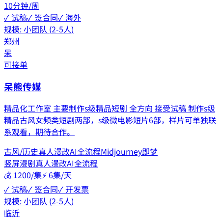
10分钟/周
✓ 试稿
✓ 签合同
✓ 海外
规模:
小团队 (2-5人)
郑州
呆
可接单
呆熊传媒
精品化工作室 主要制作s级精品短剧 全方向 接受试稿 制作s级
精品古风女频类短剧两部，s级微电影短片6部，样片可单独联
系观看，期待合作。
古风/历史
真人漫改
AI全流程
Midjourney
即梦
竖屏漫剧
真人漫改
AI全流程
💰
1200/集
⚡
6集/天
✓ 试稿
✓ 签合同
✓ 开发票
规模:
小团队 (2-5人)
临沂