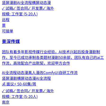
竖屏漫剧
AI全流程
横屏动态漫
✓ 试稿
✓ 签合同
✓ 开发票
✓ 海外
规模:
工作室 (5-20人)
远程
景
可接单
景深传媒
团队有着多年影视传媒行业经验，AI技术兴起后投身漫剧制
作，至今已成功承制各类题材漫剧50余部，团队有自己的ai工
作流，高效配合产出默契，欢迎甲方合作
AI全流程
动态漫
真人漫改
ComfyUI
自研工作流
竖屏漫剧
横屏动态漫
AI全流程
💰
面议
⚡
50-60集/周
✓ 试稿
✓ 签合同
✓ 开发票
✓ 海外
规模:
工作室 (5-20人)
南京