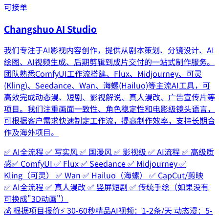
可接单
Changshuo AI Studio
我们专注于AI影视内容创作，提供从剧本策划、分镜设计、AI
绘图、AI视频生成、后期剪辑到成片交付的一站式制作服务。
团队熟悉ComfyUI工作流搭建、Flux、Midjourney、可灵
(Kling)、Seedance、Wan、海螺(Hailuo)等主流AI工具，可
高效完成动态漫、短剧、影视解说、真人漫改、广告宣传片等
项目。我们注重画面一致性、角色稳定性和电影级镜头语言，
可根据客户需求快速制定工作流，提高制作效率，支持长期合
作及海外项目。
✅ AI全流程 ✅ 写实风 ✅ 国漫风 ✅ 影视级 ✅ AI流程 ✅ 高级质
感
✅ ComfyUI ✅ Flux ✅ Seedance ✅ Midjourney ✅
Kling（可灵） ✅ Wan ✅ Hailuo（海螺） ✅ CapCut/剪映
✅ AI全流程 ✅ 真人漫改 ✅ 竖屏短剧 ✅ 传统手绘（如果没有
可换成"3D动画"）
💰
根据项目报价
⚡
30-60秒精品AI视频：1-2条/天 动态漫：5-