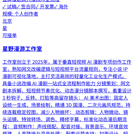
✓ 试稿
✓ 签合同
✓ 开发票
✓ 海外
规模:
个人创作者
北京
星
可接单
星野漫游工作室
工作室创立于 2025年，属于垂直短视频 AI 漫剧专项创作工作
室，熟知网文改编逻辑与短视频平台流量规则，专注小说 IP
漫剧可视化落地，主打灵活高效的轻量化工业化生产模式。
具备小说改编 AI 漫剧一站式全流程制作能力 分镜策划：网文
剧本拆解、短视频节奏优化、动态漫分镜脚本撰写，着重设计
3 秒钩子、反转、打脸等高留存镜头； AI 美术出图：固定人
设统一生成、场景绘制，精通 3D 国漫、二次元画风规范，持
续连载稳定控图，减少人物崩坏； 动态剪辑：人物微动、镜
头运镜、特效转场、调色、精修字幕，标准化动态漫后期流
程； 音频制作：声线搭配、配音对接、背景音乐、环境音效
搭建，人声降噪与混音处理； 配套运营支持：封面设计、短