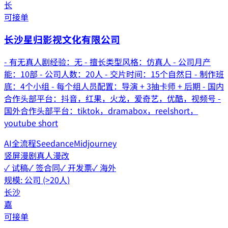
长
可接单
长沙星归影视文化有限公司
- 有无真人剧经验：无 - 擅长类型风格：仿真人 - 公司月产
能：10部 - 公司人数：20人 - 交片时间：15个自然日 - 制作班
底：4个小组 - 每个组人员配置：导演 + 3抽卡师 + 后期 - 国内
合作头部平台：抖音，红果，火龙，爱奇艺，优酷，视频号 -
国外合作头部平台：tiktok，dramabox，reelshort，
youtube short
AI全流程
Seedance
Midjourney
竖屏漫剧
真人漫改
✓ 试稿
✓ 签合同
✓ 开发票
✓ 海外
规模:
公司 (>20人)
长沙
嘉
可接单