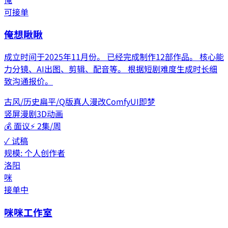
可接单
俺想瞅瞅
成立时间于2025年11月份。 已经完成制作12部作品。 核心能
力分镜、AI出图、剪辑、配音等。 根据短剧难度生成时长细
致沟通报价。
古风/历史
扁平/Q版
真人漫改
ComfyUI
即梦
竖屏漫剧
3D动画
💰
面议
⚡
2集/周
✓ 试稿
规模:
个人创作者
洛阳
咪
接单中
咪咪工作室