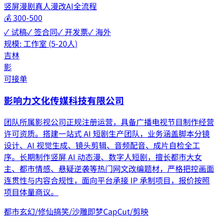
竖屏漫剧
真人漫改
AI全流程
💰
300-500
✓ 试稿
✓ 签合同
✓ 开发票
✓ 海外
规模:
工作室 (5-20人)
吉林
影
可接单
影响力文化传媒科技有限公司
团队所属影视公司正规注册运营，具备广播电视节目制作经营
许可资质。搭建一站式 AI 短剧生产团队，业务涵盖脚本分镜
设计、AI 视觉生成、镜头剪辑、音频配音、成片自检全工
序。长期制作竖屏 AI 动态漫、数字人短剧，擅长都市大女
主、都市情感、悬疑逆袭等热门网文改编题材，严格把控画面
连贯性与内容合规性，面向平台承接 IP 承制项目，报价按照
项目体量商议。
都市
玄幻/修仙
搞笑/沙雕
即梦
CapCut/剪映