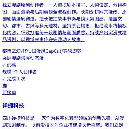
独立漫剧原创创作者，一人包揽剧本撰写、人物设定、分镜构
图、画面渲染与后期剪辑全流程创作。长期深耕网文漫改、原
创剧情漫剧赛道，擅长把控故事节奏与镜头氛围感，覆盖玄
幻、都市、古风等多元题材。坚持原创构思，拒绝流水线模板
化内容，细致打磨每一段剧情与画面质感，持续产出沉浸式精
品漫剧，以视觉叙事传递完整动人故事。
都市
玄幻/修仙
国漫风
CapCut/剪映
即梦
竖屏漫剧
横屏动态漫
✓ 试稿
规模:
个人创作者
✓ 完成
1
次
禅
可接单
禅捷科技
四川禅捷科技是 一 家作为数字化转型领域的创新先锋，AI漫
剧短剧制作。 以前沿技术为企业搭建增长新引擎。我们立足