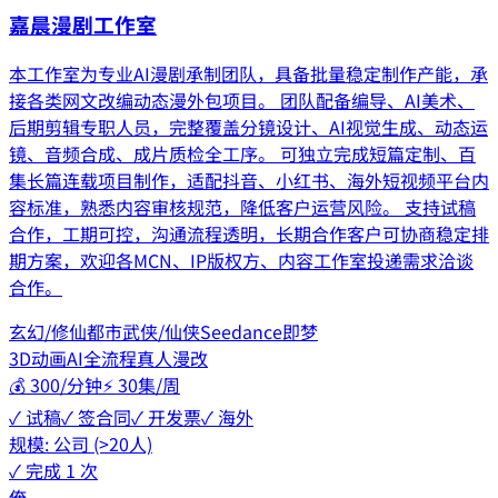
嘉晨漫剧工作室
本工作室为专业AI漫剧承制团队，具备批量稳定制作产能，承
接各类网文改编动态漫外包项目。 团队配备编导、AI美术、
后期剪辑专职人员，完整覆盖分镜设计、AI视觉生成、动态运
镜、音频合成、成片质检全工序。 可独立完成短篇定制、百
集长篇连载项目制作，适配抖音、小红书、海外短视频平台内
容标准，熟悉内容审核规范，降低客户运营风险。 支持试稿
合作，工期可控，沟通流程透明，长期合作客户可协商稳定排
期方案，欢迎各MCN、IP版权方、内容工作室投递需求洽谈
合作。
玄幻/修仙
都市
武侠/仙侠
Seedance
即梦
3D动画
AI全流程
真人漫改
💰
300/分钟
⚡
30集/周
✓ 试稿
✓ 签合同
✓ 开发票
✓ 海外
规模:
公司 (>20人)
✓ 完成
1
次
俺