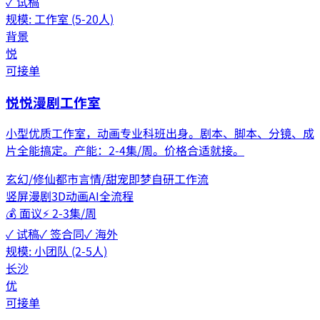
✓ 试稿
规模:
工作室 (5-20人)
背景
悦
可接单
悦悦漫剧工作室
小型优质工作室，动画专业科班出身。剧本、脚本、分镜、成
片全能搞定。产能：2-4集/周。价格合适就接。
玄幻/修仙
都市
言情/甜宠
即梦
自研工作流
竖屏漫剧
3D动画
AI全流程
💰
面议
⚡
2-3集/周
✓ 试稿
✓ 签合同
✓ 海外
规模:
小团队 (2-5人)
长沙
优
可接单