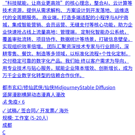
“科技赋能，让商业更高效”的核心理念，整合AI、云计算等
技术资源，提供从需求解构、 方案设计到开发落地、运维迭
代的全周期服务。 商业端，打造多端适配的小程序与APP商
城，集成智能营销、会员运营、无缝支付等核心功能，助力企
业快速抢占线上流量高地；管理端， 定制化智能办公系统，
覆盖审批流转、项目协作、数据统计等场景，打破信息壁垒，
实现组织效率倍增。 团队汇聚资深技术专家与行业顾问，深
耕零售、餐饮、制造等多领域，以标准化流程+个性化定制，
交付稳定可靠的数字化产品。我们始 终以客户需求为导向，
用专业技术与贴心服务，赋能企业降本增效、创新增长，成为
万千企业数字化转型的信赖合作伙伴。
都市
玄幻/修仙
武侠/仙侠
Midjourney
Stable Diffusion
竖屏漫剧
横屏动态漫
真人漫改
💰
免疫
⚡
6
✓ 试稿
✓ 签合同
✓ 开发票
✓ 海外
规模:
工作室 (5-20人)
成都
C