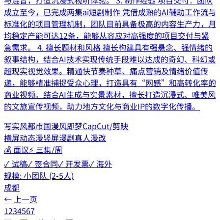
成立至今，已完成两集ai短剧制作 凭借成熟的AI辅助工作流与
标准化的项目管理机制，团队目前具备极高的内容生产力，月
均稳定产能可达12条，能够从容应对高强度的项目交付与紧
急需求。 4. 擅长题材和风格 擅长构建具有强悬念、强情绪的
叙事结构，结合AI技术实现传统手段难以达成的奇幻、科幻或
超现实视觉效果。精通快节奏种草、痛点营销及情绪价值传
递，能够精准捕捉受众心理，打造具有“网感”和高转化率的
商业视频。结合AI生成与实景素材，擅长打造沉浸式、唯美风
的文旅宣传视频，助力地方文化与商业IP的数字化传播。
写实风
都市
国漫风
即梦
CapCut/剪映
横屏动态漫
竖屏漫剧
真人漫改
💰
面议
⚡
三集/周
✓ 试稿
✓ 签合同
✓ 开发票
✓ 海外
规模:
小团队 (2-5人)
成都
← 上一页
1
2
3
4
5
6
7