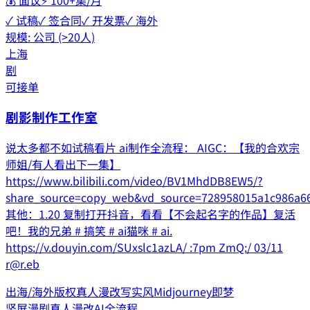
✓ 试稿
✓ 签合同
✓ 开发票
✓ 海外
规模:
公司 (>20人)
上海
剧
可接单
剧影制作工作室
说太多都不如试稿看片 ai制作全流程： AIGC：【我的合欢宗
师姐/有人看出下一集】
https://www.bilibili.com/video/BV1MhdDB8EW5/?
share_source=copy_web&vd_source=728958015a1c986a6
其他：1.20 复制打开抖音，看看【不会起名字的作品】复活
吧！我的兄弟 # 搞笑 # ai猫咪 # ai.
https://v.douyin.com/SUxslc1azLA/ :7pm ZmQ:/ 03/11
r@r.eb
出海/海外版权
真人漫改
写实风
Midjourney
即梦
竖屏漫剧
真人漫改
AI全流程