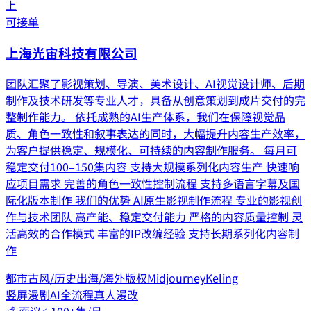
上
可接单
上海光宙科技有限公司
团队汇聚了影视策划、导演、美术设计、AI视觉设计师、后期
制作及技术研发等专业人才，具备从创意策划到成片交付的完
整制作能力。 依托成熟的AI生产体系，我们在保障视觉品
质、角色一致性和叙事表达的同时，大幅提升内容生产效率，
为客户提供稳定、规模化、可持续的内容制作服务。 每月可
稳定交付100–150集内容 支持大规模系列化内容生产 快速响
应项目需求 完善的角色一致性控制流程 支持多语言字幕及国
际化版本制作 我们的优势 AI原生影视制作流程 专业的影视创
作与技术团队 高产能、稳定交付能力 严格的内容质量控制 灵
活高效的合作模式 丰富的IP改编经验 支持长期系列化内容制
作
都市
古风/历史
出海/海外版权
Midjourney
Keling
竖屏漫剧
AI全流程
真人漫改
💰
面议
⚡
100+集/月