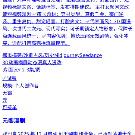
视频标题文案、话题标签、发布排期建议。 主打女频网文改
编短视频漫剧 ✅擅长题材：穿书觉醒、真假千金、豪门逆
袭、重生复仇、甜宠轻喜、打脸爽文； ✅代表画风：3D 国漫
风、次世代二次元、现代写实；可长期锁定人物形象，保障长
篇连载画风统一； ✅内容优势：擅长压缩无效剧情，强化冲
突，适配抖音高完播流量模型。
都市
搞笑/沙雕
古风/历史
Midjourney
Seedance
3D动画
横屏动态漫
真人漫改
💰
面议
⚡
2-3集/周
✓ 试稿
规模:
个人创作者
无锡
元
可接单
元婴漫剧
我司自 2025 年 12 月启动 AI 短剧制作业务，已承制落地十余