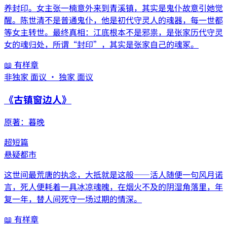
养封印。女主张一楠意外来到青溪镇，其实是鬼仆故意引她觉
醒。陈世清不是普通鬼仆，他是初代守灵人的魂器，每一世都
等女主转世。最终真相：江底根本不是邪祟，是张家历代守灵
女的魂归处，所谓“封印”，其实是张家自己的魂冢。
📖 有样章
非独家 面议 · 独家 面议
《
古镇窗边人
》
原著：
暮晚
超短篇
悬疑
都市
这世间最荒唐的执念，大抵就是这般——活人随便一句风月诺
言，死人便耗着一具冰凉魂魄，在烟火不及的阴湿角落里，年
复一年，替人间死守一场过期的情深。
📖 有样章