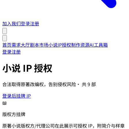
加入我们
登录
注册
首页
需求大厅
剧本市场
小说IP授权
制作资源
AI工具箱
登录
注册
小说 IP 授权
合法取得原著改编权，告别侵权风险
· 共
9
部
登录后挂牌 IP
📖
版权方挂牌
原著小说版权方/代理公司在此展示可授权 IP，附简介与样章