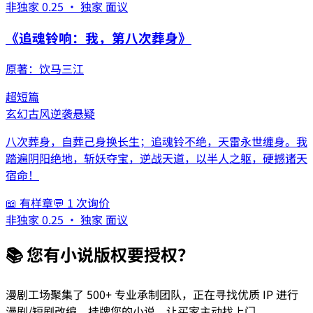
非独家 0.25 · 独家 面议
《
追魂铃响：我，第八次葬身
》
原著：
饮马三江
超短篇
玄幻
古风
逆袭
悬疑
八次葬身，自葬己身换长生；追魂铃不绝，天雷永世缠身。我
踏遍阴阳绝地，斩妖夺宝，逆战天道，以半人之躯，硬撼诸天
宿命！
📖 有样章
💬
1
次询价
非独家 0.25 · 独家 面议
📚 您有小说版权要授权？
漫剧工场聚集了 500+ 专业承制团队，正在寻找优质 IP 进行
漫剧/短剧改编。挂牌您的小说，让买家主动找上门。