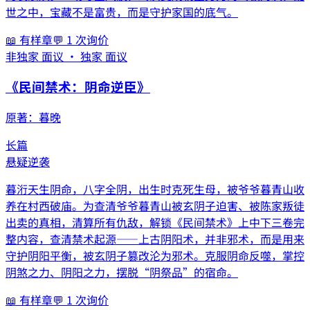
世之中，宝藏不是富贵，而是守护家国的底气。
📖 有样章
💬
1
次询价
非独家 面议 · 独家 面议
《
民间禁术：阴命逆臣
》
原著：
暮晚
长篇
悬疑
逆袭
暮洐天生阴命，八字全阴，出生时克死生母，被爷爷暮青山收
养在村西破庙。为查清爷爷暮青山被玄阴子迫害、被陈家叛徒
出卖的真相，清算所有仇敌，解锁《民间禁术》上中下三卷完
整内容，查清禁术起源——上古阴阳术，并非邪术，而是用来
守护阴阳平衡，被玄阴子篡改沦为邪术。克服阴命反噬，掌控
阴煞之力、阴阳之力，摆脱“阴祭品”的宿命。
📖 有样章
💬
1
次询价