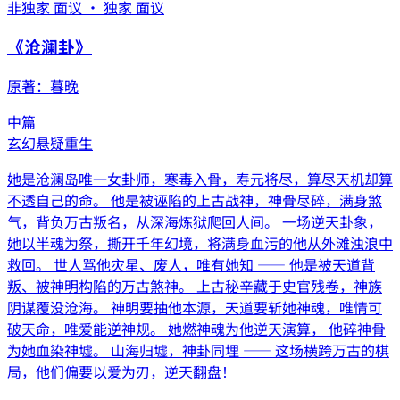
非独家 面议 · 独家 面议
《
沧澜卦
》
原著：
暮晚
中篇
玄幻
悬疑
重生
她是沧澜岛唯一女卦师，寒毒入骨，寿元将尽，算尽天机却算
不透自己的命。 他是被诬陷的上古战神，神骨尽碎，满身煞
气，背负万古叛名，从深海炼狱爬回人间。 一场逆天卦象，
她以半魂为祭，撕开千年幻境，将满身血污的他从外滩浊浪中
救回。 世人骂他灾星、废人，唯有她知 —— 他是被天道背
叛、被神明构陷的万古煞神。 上古秘辛藏于史官残卷，神族
阴谋覆没沧海。 神明要抽他本源，天道要斩她神魂，唯情可
破天命，唯爱能逆神规。 她燃神魂为他逆天演算， 他碎神骨
为她血染神墟。 山海归墟，神卦同埋 —— 这场横跨万古的棋
局，他们偏要以爱为刃，逆天翻盘！