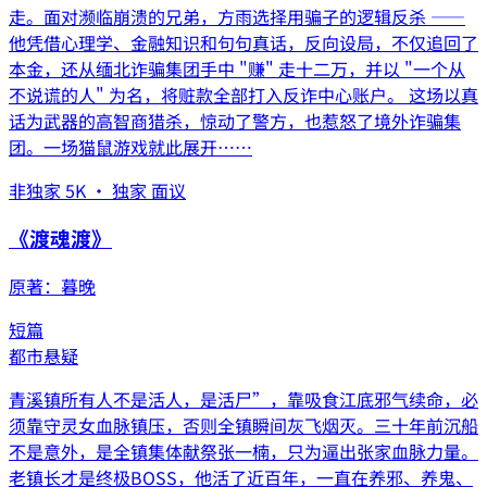
走。面对濒临崩溃的兄弟，方雨选择用骗子的逻辑反杀 ——
他凭借心理学、金融知识和句句真话，反向设局，不仅追回了
本金，还从缅北诈骗集团手中 "赚" 走十二万，并以 "一个从
不说谎的人" 为名，将赃款全部打入反诈中心账户。 这场以真
话为武器的高智商猎杀，惊动了警方，也惹怒了境外诈骗集
团。一场猫鼠游戏就此展开……
非独家 5K · 独家 面议
《
渡魂渡
》
原著：
暮晚
短篇
都市
悬疑
青溪镇所有人不是活人，是活尸”，靠吸食江底邪气续命，必
须靠守灵女血脉镇压，否则全镇瞬间灰飞烟灭。三十年前沉船
不是意外，是全镇集体献祭张一楠，只为逼出张家血脉力量。
老镇长才是终极BOSS，他活了近百年，一直在养邪、养鬼、