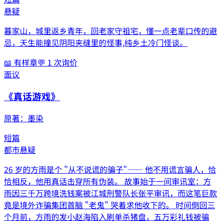
悬疑
暮家山，城里返乡青年，回老家守祖宅，懂一点老辈口传的避
忌，天生能撞见阴阳夹缝里的怪事,纯乡土冷门怪谈。
📖 有样章
💬
1
次询价
面议
《
真话游戏
》
原著：
墨染
短篇
都市
悬疑
26 岁的方雨是个 "从不说谎的骗子"—— 他不用谎言骗人，恰
恰相反，他用真话击穿所有伪装。 故事始于一间审讯室：方
雨因三千万跨境洗钱案被江城刑警队长张平审讯，而这笔巨款
竟是境外诈骗集团首脑 "老鬼" 哭着求他收下的。 时间倒回三
个月前，方雨的发小赵海陷入刷单杀猪盘，五万彩礼钱被骗