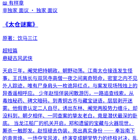
📖 有样章
非独家 面议 · 独家 面议
《
太仓谜案
》
原著：
饮马三江
超短篇
悬疑
古风
武侠
天启三年，阉党把持朝政，朝野动荡。江南太仓接连发生怪
事，王氏族长与双凤寺高僧一夜之间离奇殒命，密室之内不见
外人踪迹，唯有尸身肩头一枚诡异红点，与案发现场残烛上的
异香遥相呼应。 少年赵恒佯装闲散游历，一路追查线索，从
毒烛秘药、碑文暗码，到青铜古币与藏宝谜语，层层剥开迷
雾。他假意认定二人自尽，诱出东林、阉党两股势力缠斗，却
没料到，朝夕相伴、一同查案的挚友老白，竟是潜伏最深的卧
底。 当龙江船厂的机关开启，郑和遗留的宝藏与火器现世，
厮杀一触即发。赵恒褪去伪装，亮出真实身份 —— 奉旨南下
的袁崇焕。一场夺宝风波，终演变成朝堂势力的终极对决，乱