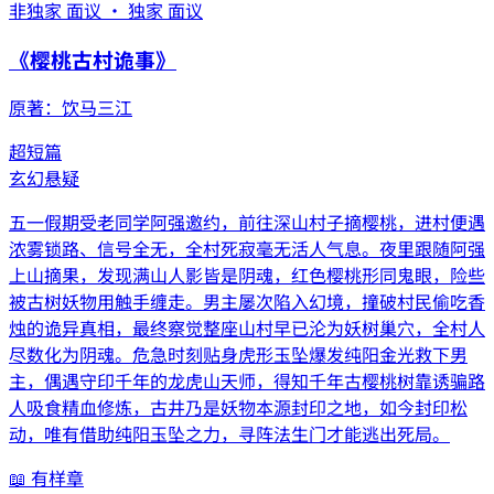
非独家 面议 · 独家 面议
《
樱桃古村诡事
》
原著：
饮马三江
超短篇
玄幻
悬疑
五一假期受老同学阿强邀约，前往深山村子摘樱桃，进村便遇
浓雾锁路、信号全无，全村死寂毫无活人气息。夜里跟随阿强
上山摘果，发现满山人影皆是阴魂，红色樱桃形同鬼眼，险些
被古树妖物用触手缠走。男主屡次陷入幻境，撞破村民偷吃香
烛的诡异真相，最终察觉整座山村早已沦为妖树巢穴，全村人
尽数化为阴魂。危急时刻贴身虎形玉坠爆发纯阳金光救下男
主，偶遇守印千年的龙虎山天师，得知千年古樱桃树靠诱骗路
人吸食精血修炼，古井乃是妖物本源封印之地，如今封印松
动，唯有借助纯阳玉坠之力，寻阵法生门才能逃出死局。
📖 有样章