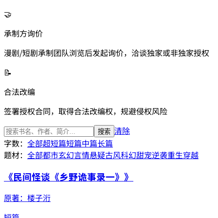
🤝
承制方询价
漫剧/短剧承制团队浏览后发起询价，洽谈独家或非独家授权
📝
合法改编
签署授权合同，取得合法改编权，规避侵权风险
清除
搜索
字数：
全部
超短篇
短篇
中篇
长篇
题材：
全部
都市
玄幻
言情
悬疑
古风
科幻
甜宠
逆袭
重生
穿越
《
民间怪谈《乡野诡事录一》
》
原著：
楼子洐
短篇