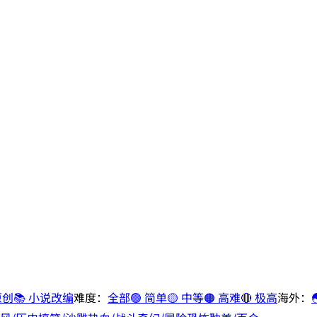
原创
📚 小说改编
难度：
全部
🟢 简单
🟡 中等
🟠 高难
🔴 极高
海外：