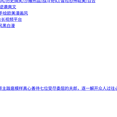
风/历史
搞笑/沙雕
热血/战斗
奇幻/冒险
恐怖
耽美/百合
逆袭爽文
手绘
欧美漫画风
台
长视频平台
风
黑白漫
原主跋扈模样真心善待七位受尽委屈的夫郎，逐一解开众人过往