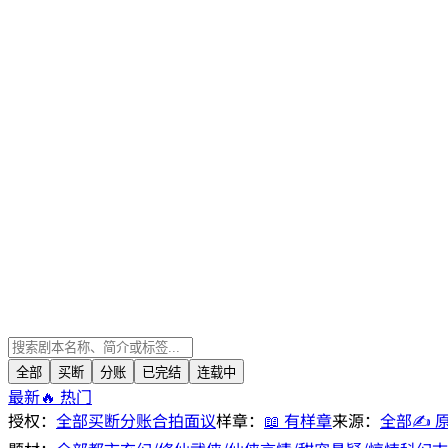
全部
买断
分账
已完结
连载中
最新
🔥 热门
授权：
全部
买断
分账
合拍
面议
样章：
📖 有样章
来源：
全部
✍️ 