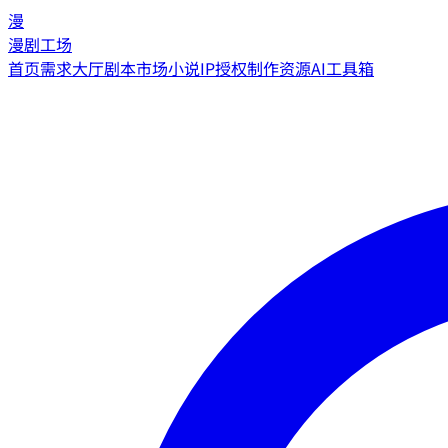
漫
漫剧工场
首页
需求大厅
剧本市场
小说IP授权
制作资源
AI工具箱