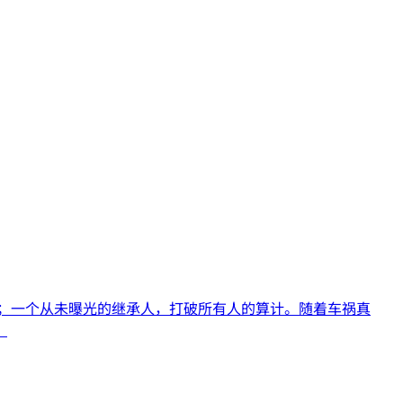
；一个从未曝光的继承人，打破所有人的算计。随着车祸真
。