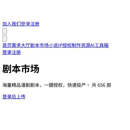
加入我们
登录
注册
首页
需求大厅
剧本市场
小说IP授权
制作资源
AI工具箱
登录
注册
剧本市场
海量精品漫剧剧本，一键授权，快速投产
· 共
656
部
登录后上传