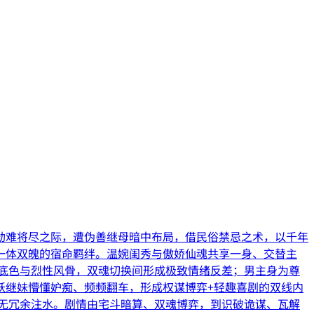
劫难将尽之际，遭伪善继母暗中布局，借民俗禁忌之术，以千年
一体双魄的宿命羁绊。温婉闺秀与傲娇仙魂共享一身、交替主
底色与烈性风骨，双魂切换间形成极致情绪反差；男主身为尊
妖继妹懵懂妒痴、频频翻车，形成权谋博弈+轻趣喜剧的双线内
无冗余注水。剧情由宅斗暗算、双魂博弈，到识破诡谋、瓦解