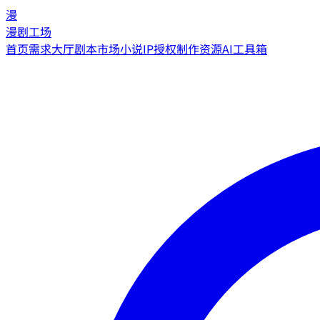
漫
漫剧工场
首页
需求大厅
剧本市场
小说IP授权
制作资源
AI工具箱