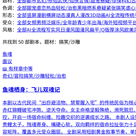
题材：
全部
都市
玄幻/修仙
武侠/仙侠
言情/甜宠
悬疑/惊悚
科幻
古
色调：
全部
甜宠
虐恋
热血
轻松/治愈
黑暗
燃系
悬疑紧张
搞笑
虐心
形态：
全部
竖屏漫剧
横屏动态漫
真人漫改
3D动画
AI全流程
传统
受众：
全部
女频
男频
泛娱乐/全年龄
青少年
出海/海外
短视频平
风格：
全部
AI全流程
写实风
日漫风
国漫风
扁平/Q版
厚涂风
欧美
共找到
50
部剧本
，题材：
搞笑/沙雕
鱼魂
面议
📖 有样章
中等
奇幻/冒险
搞笑/沙雕
轻松/治愈
鱼魂栖身：飞儿双魂记
本剧以古代民间“出痧避活物、禁荤腥入宅”的传统民俗为核
赤红锦鲤破宅冲煞、逆天夺命。女主命格坚毅殊绝，濒死脱厄
控，开启一场宿命纠缠、险趣交织的逆袭成长之路。 本剧人
贵鲤太子，残魂寄身、嘴硬心软，双向羁绊的宿命拉扯张力十
容矩阵，覆盖多元受众圈层。 全剧采用短剧黄金叙事节奏，