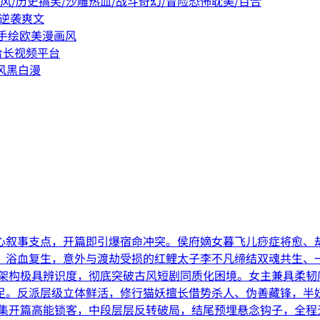
风/历史
搞笑/沙雕
热血/战斗
奇幻/冒险
恐怖
耽美/百合
逆袭爽文
手绘
欧美漫画风
台
长视频平台
风
黑白漫
心叙事支点，开篇即引爆宿命冲突。侯府嫡女暮飞儿痧症将愈、
、浴血复生，意外与渡劫受损的红鲤太子李不凡缔结双魂共生、
设架构极具辨识度，彻底突破古风短剧同质化困境。女主兼具柔韧
足。反派层级立体鲜活，修行猫妖擅长借势杀人、伪善藏锋，半
单集开篇高能锁客，中段层层反转破局，结尾预埋悬念钩子，全程