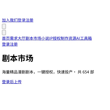
加入我们
登录
注册
首页
需求大厅
剧本市场
小说IP授权
制作资源
AI工具箱
登录
注册
剧本市场
海量精品漫剧剧本，一键授权，快速投产
· 共
654
部
登录后上传