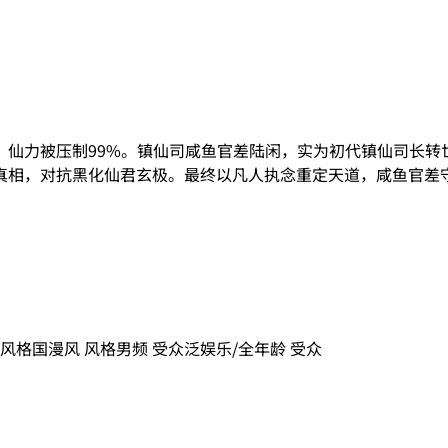
，仙力被压制99%。镇仙司咸鱼官差陆闲，实为初代镇仙司长转
真相，对抗黑化仙君玄极。最终以凡人执念重定天道，咸鱼官差
风格
国漫风
风格
男频
受众
泛娱乐/全年龄
受众