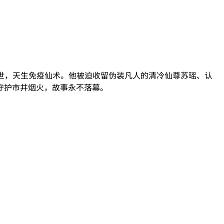
世，天生免疫仙术。他被迫收留伪装凡人的清冷仙尊苏瑶、认
守护市井烟火，故事永不落幕。