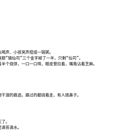
喝声、小孩哭声搅成一锅粥。

额“镇仙司”三个金字掉了一半，只剩“仙司”。

着半个烧饼，一口一口啃，眼皮耷拉着，嘴角沾着芝麻。

物干涸的痕迹。路过的都绕着走，有人捂鼻子。

了。

滴答滴水。
