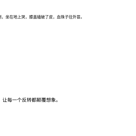
倒，坐在地上哭，膝盖磕破了皮，血珠子往外冒。

，让每一个反转都颠覆想象。