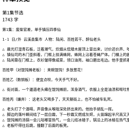
第1集节选
1743
字
第1集：废柴官差，单手镇压四季仙

1-1 日/外 云溪县集市 人物：陆闲、百姓若干、醉仙老头

△ 晨光打湿青石板，泛着潮气，炊烟从低矮木屋顶上冒出来，讨价还价声、吆
△ 镇仙司的木门歪斜着，门框上挂满蛛网，蛛网上沾着苍蝇尸体。门楣上的匾
△ 陆闲靠在门框上，衣衫皱得像咸菜，领口油亮，袖口磨出毛边。他手里抓
百姓甲（对馄饨摊老板）：来碗馄饨！多放葱花！

百姓乙（数铜板）：便宜点呗，今天手气不好。

△ 街对面，一个邋遢老头瘫在馄饨摊前，浑身酒气，衣服上全是油渍和呕吐
百姓丙（嫌弃）：这老头又喝多了，天天躺街上，也不怕被车轧死。

△ 老头打了个酒嗝，声音像从喉咙深处挤出来的。他抬手胡乱一挥。

△ 脚边的落叶瞬间结了一层白霜，下一秒霜又燃成灰烬，火苗蹿起半尺高又灭
△ 馄饨摊的汤锅一会儿咕嘟冒热气，一会儿结冰碴子，锅沿上的冰棱在热气里
△ 老板吓得往后跳，撞翻了后面的板凳。
