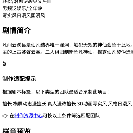
轻松/治愈
逆袭爽文
热血
男频
泛娱乐/全年龄
写实风
日漫风
国漫风
剧情简介
凡间云溪县是仙凡结界唯一漏洞，触犯天规的神仙会坠于此地
主的上古饕餮云吞。三人组团制衡坠凡神仙，揭露仙凡契伪造
🎬
制作适配提示
根据剧本标签，以下类型的团队最适合承制此项目：
擅长
横屏动态漫
擅长
真人漫改
擅长
3D动画
写实风
风格
日漫风
👉 在
制作资源中心
可按以上条件筛选匹配团队
样章预览