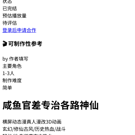
状态
已完结
预估播放量
待评估
登录后申请合作
🎬 可制作性参考
by 作者填写
主要角色
1-3人
制作难度
简单
咸鱼官差专治各路神仙
横屏动态漫
真人漫改
3D动画
玄幻/修仙
古风/历史
热血/战斗