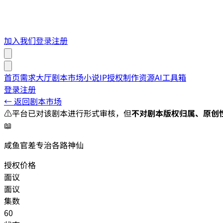
加入我们
登录
注册
首页
需求大厅
剧本市场
小说IP授权
制作资源
AI工具箱
登录
注册
← 返回剧本市场
⚠️
平台已对该剧本进行形式审核，但
不对剧本版权归属、原创
📖
咸鱼官差专治各路神仙
授权价格
面议
面议
集数
60