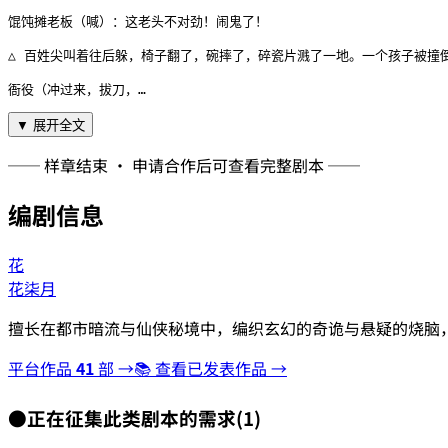
馄饨摊老板（喊）：这老头不对劲！闹鬼了！

△ 百姓尖叫着往后躲，椅子翻了，碗摔了，碎瓷片溅了一地。一个孩子被撞
衙役（冲过来，拔刀，…
▼ 展开全文
── 样章结束 · 申请合作后可查看完整剧本 ──
编剧信息
花
花柒月
擅长在都市暗流与仙侠秘境中，编织玄幻的奇诡与悬疑的烧脑
平台作品
41
部 →
📚 查看已发表作品 →
●
正在征集此类剧本的需求
(
1
)