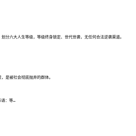
，划分六大人生等级，等级终身锁定、世代世袭，无任何合法逆袭渠道。

，是被社会彻底抛弃的群体。

语：等…