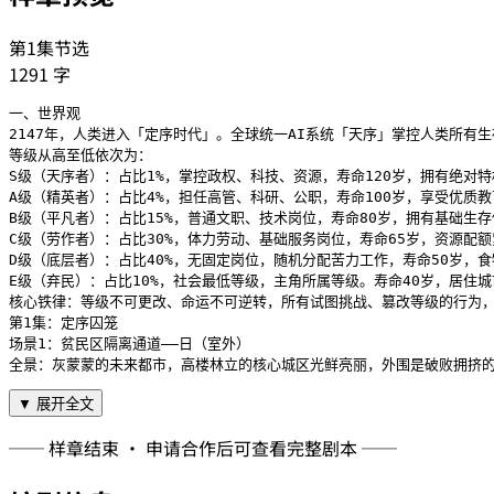
第1集节选
1291
字
一、世界观

2147年，人类进入「定序时代」。全球统一AI系统「天序」掌控人类所
等级从高至低依次为：

S级（天序者）：占比1%，掌控政权、科技、资源，寿命120岁，拥有绝对特
A级（精英者）：占比4%，担任高管、科研、公职，寿命100岁，享受优质教
B级（平凡者）：占比15%，普通文职、技术岗位，寿命80岁，拥有基础生存
C级（劳作者）：占比30%，体力劳动、基础服务岗位，寿命65岁，资源配额
D级（底层者）：占比40%，无固定岗位，随机分配苦力工作，寿命50岁，
E级（弃民）：占比10%，社会最低等级，主角所属等级。寿命40岁，居住
核心铁律：等级不可更改、命运不可逆转，所有试图挑战、篡改等级的行为，
第1集：定序囚笼

场景1：贫民区隔离通道——日（室外）

全景：灰蒙蒙的未来都市，高楼林立的核心城区光鲜亮丽，外围是破败拥挤的
▼ 展开全文
── 样章结束 · 申请合作后可查看完整剧本 ──