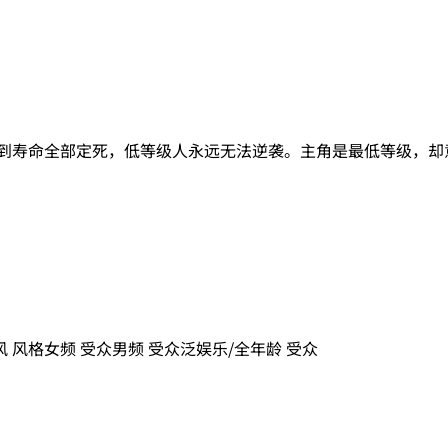
赋到寿命全部定死，低等级人永远无法逆袭。主角是最低等级，却
风
风格
女频
受众
男频
受众
泛娱乐/全年龄
受众