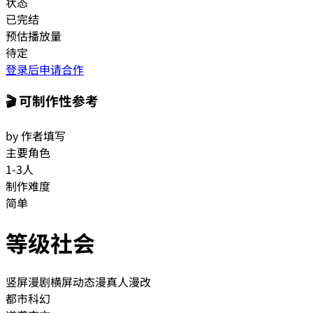
状态
已完结
预估播放量
待定
登录后申请合作
🎬 可制作性参考
by 作者填写
主要角色
1-3人
制作难度
简单
等级社会
竖屏漫剧
横屏动态漫
真人漫改
都市
科幻