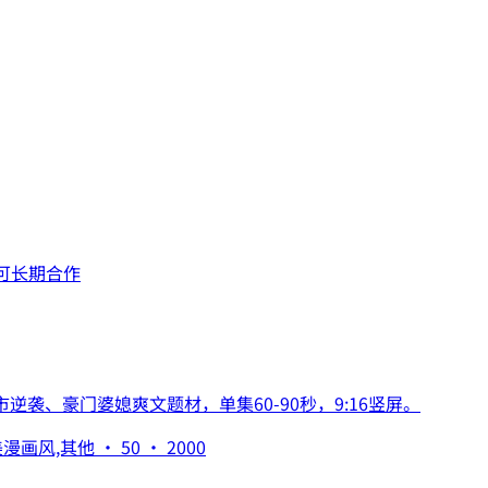
集、可长期合作
逆袭、豪门婆媳爽文题材，单集60-90秒，9:16竖屏。
风,其他 · 50 · 2000