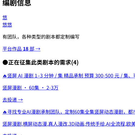
编剧信息
悠
悠悠
有团队，各种类型的剧本都定制编写
平台作品
18
部 →
●
正在征集此类剧本的需求
(
4
)
🔥
竖屏 AI 漫剧 1–3 分钟 / 集 精品承制 预算 300-500 元 / 
竖屏漫剧 · 60集 · 2-3万
去投递 →
🔥
寻找专业AI漫剧承制团队，定制60集全集竖屏动态漫剧，都市
竖屏漫剧,横屏动态漫,真人漫改,3D动画,传统手绘,AI全流程,欧美漫画