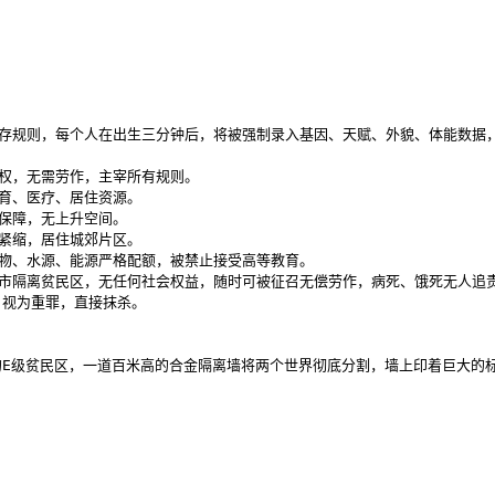
有生存规则，每个人在出生三分钟后，将被强制录入基因、天赋、外貌、体能数据
权，无需劳作，主宰所有规则。

育、医疗、居住资源。

保障，无上升空间。

紧缩，居住城郊片区。

食物、水源、能源严格配额，被禁止接受高等教育。

城市隔离贫民区，无任何社会权益，随时可被征召无偿劳作，病死、饿死无人追责
视为重罪，直接抹杀。

E级贫民区，一道百米高的合金隔离墙将两个世界彻底分割，墙上印着巨大的标