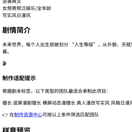
逆袭爽文
女频
男频
泛娱乐/全年龄
写实风
日漫风
剧情简介
未来世界，每个人出生就被划分 “人生等级”，从外貌、天
暴。
🎬
制作适配提示
根据剧本标签，以下类型的团队最适合承制此项目：
擅长
竖屏漫剧
擅长
横屏动态漫
擅长
真人漫改
写实风
风格
日漫
👉 在
制作资源中心
可按以上条件筛选匹配团队
样章预览