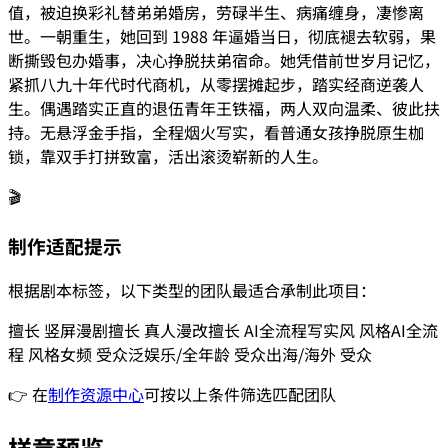
值，被迫换彩礼替弟弟婚房，劳碌半生、病痛缠身，凄惨离
世。一朝重生，她回到 1988 年逼婚当日，彻底褪去软弱，果
断撕毁包办婚事，决心挣脱扶弟宿命。她凭借前世岁月记忆，
紧抓八九十年代时代商机，从零摆摊起步，踏实经商逆袭人
生。偶遇踏实正直的退伍青年王铁福，两人双向温柔、彼此扶
持。无悬浮金手指，全程烟火写实，看普通女孩挣脱原生枷
锁，靠双手打拼致富，活出滚烫崭新的人生。
🎬
制作适配提示
根据剧本标签，以下类型的团队最适合承制此项目：
擅长
竖屏漫剧
擅长
真人漫改
擅长
AI全流程
写实风
风格
AI全流
程
风格
女频
受众
泛娱乐/全年龄
受众
出海/海外
受众
👉 在
制作资源中心
可按以上条件筛选匹配团队
样章预览