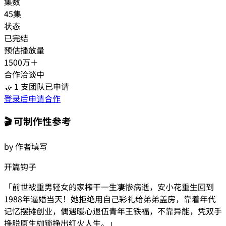
集数
45集
状态
已完结
预估播放量
1500万＋
合作洽谈中
🤝
1
支团队已申请
登录后申请合作
🎬 可制作性参考
by 作者填写
开篇钩子
「
前世被重男轻女的家榨干一生凄惨病逝，安小花重生回到
1988年逼婚当天！她拒绝用自己彩礼给弟弟盖房，靠着年代
记忆摆摊创业，偶遇暖心退伍青年王铁福，不靠异能，凭双手
挣脱原生枷锁挣出红火人生。
」