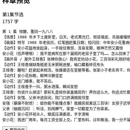
第1集节选
1757
字
第 1 集 惊醒，重回一九八八

【场景】1988 年乡下土屋卧室，白天，老式黄光灯、斑驳墙皮、吊扇缓慢转
【画面】特写 1988 年老挂历，红笔圈赶集日期；短闪回：中年安小花重病
【动作】安小花猛地坐起身，一手按住胃部，浑身发颤，眼神茫然又震惊

安小花（低声哽咽）：我不是病死在那个漏雨的老房子里了吗…… 怎么回来了
【画外音 / 屋外王桂香】张婶你放心！我肯定劝动小花，三百块彩礼刚好给
【动作】王桂香端缺角粗瓷玉米粥碗进屋，袖口藏着碎花布头

王桂香：醒啦？赶紧起来梳洗，张媒婆还在堂屋等着。张家小子老实肯干，你
【动作】安小花抬眼，眼神冷静坚定

安小花：这门婚事，我不答应。

【动作】王桂香手一抖，粥水洒落，瞬间发怒

王桂香：你说什么胡话？那彩礼是给你弟盖婚房的！养你这么大，你这点忙都
【动作】安强、父亲冲进房间，院门口挤满围观邻里

安强（暴躁不耐烦）：姐你能不能懂点事？我婚房就差这三百块！女孩子迟早
父亲（抽烟沉闷）：听话，别闹脾气，家里一切都是为了你弟弟。

【动作】安小花环视众人，眼底压满委屈，字字清晰

安小花：我进厂两年，每月工资全部上交。厂里布料、过年粮油，我一分不留