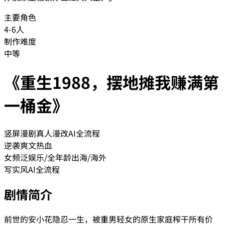
主要角色
4-6人
制作难度
中等
《重生1988，摆地摊我赚满第
一桶金》
竖屏漫剧
真人漫改
AI全流程
逆袭爽文
热血
女频
泛娱乐/全年龄
出海/海外
写实风
AI全流程
剧情简介
前世的安小花隐忍一生，被重男轻女的原生家庭榨干所有价