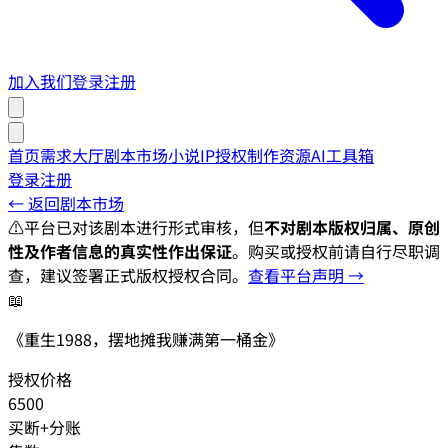
加入我们
登录
注册
首页
需求大厅
剧本市场
小说IP授权
制作资源
AI工具箱
登录
注册
← 返回剧本市场
⚠️
平台已对该剧本进行形式审核，但
不对剧本版权归属、原创
性及作者信息的真实性作出保证
。购买或授权前请自行尽职调
查，建议签署正式版权授权合同。
查看平台声明 →
📖
《重生1988，摆地摊我赚满第一桶金》
授权价格
6500
买断+分账