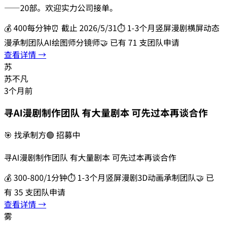
——20部。欢迎实力公司接单。
💰
400每分钟
⏰ 截止
2026/5/31
⏱
1-3个月
竖屏漫剧
横屏动态
漫
承制团队
AI绘图师
分镜师
🤝 已有
71
支团队申请
查看详情 →
苏
苏不凡
3个月前
寻AI漫剧制作团队 有大量剧本 可先过本再谈合作
🎯
找承制方
🟢 招募中
寻AI漫剧制作团队 有大量剧本 可先过本再谈合作
💰
300-800/1分钟
⏱
1-3个月
竖屏漫剧
3D动画
承制团队
🤝 已
有
35
支团队申请
查看详情 →
雾