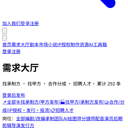
加入我们
登录
注册
首页
需求大厅
剧本市场
小说IP授权
制作资源
AI工具箱
登录
注册
需求大厅
找承制方 · 找甲方 · 合作分成 · 招聘人才
· 累计
292
条
登录后发布
📌
全部
🎯
找承制方
(
甲方发布
)
🏭
找甲方
(
承制方发布
)
🤝
合作/分
成
(
IP授权·发行·投流
)
📋
招聘人才
岗位：
全部
编剧/改编
承制团队
AI绘图师
分镜师
配音演员
后期
剪辑
导演
发行方