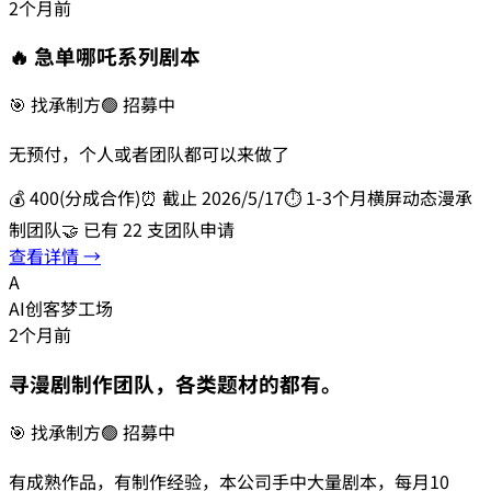
2个月前
🔥 急单
哪吒系列剧本
🎯
找承制方
🟢 招募中
无预付，个人或者团队都可以来做了
💰
400
(
分成合作
)
⏰ 截止
2026/5/17
⏱
1-3个月
横屏动态漫
承
制团队
🤝 已有
22
支团队申请
查看详情 →
A
AI创客梦工场
2个月前
寻漫剧制作团队，各类题材的都有。
🎯
找承制方
🟢 招募中
有成熟作品，有制作经验，本公司手中大量剧本，每月10