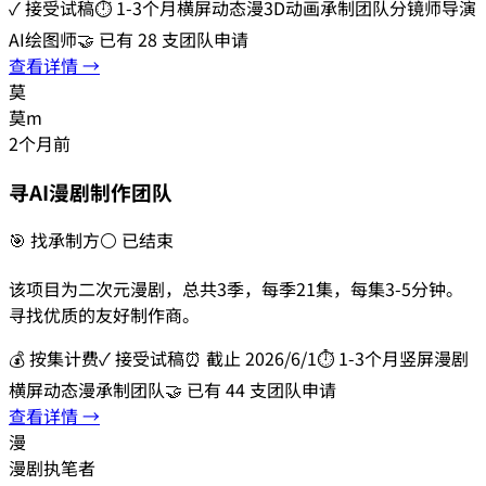
✓ 接受试稿
⏱
1-3个月
横屏动态漫
3D动画
承制团队
分镜师
导演
AI绘图师
🤝 已有
28
支团队申请
查看详情 →
莫
莫m
2个月前
寻AI漫剧制作团队
🎯
找承制方
⚪ 已结束
该项目为二次元漫剧，总共3季，每季21集，每集3-5分钟。
寻找优质的友好制作商。
💰
按集计费
✓ 接受试稿
⏰ 截止
2026/6/1
⏱
1-3个月
竖屏漫剧
横屏动态漫
承制团队
🤝 已有
44
支团队申请
查看详情 →
漫
漫剧执笔者