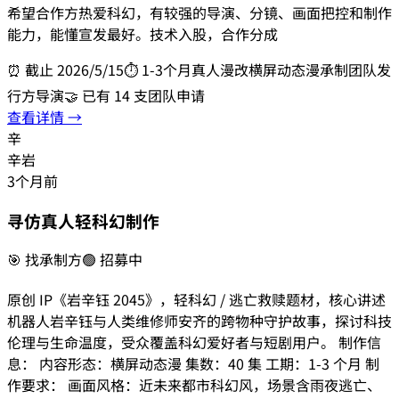
希望合作方热爱科幻，有较强的导演、分镜、画面把控和制作
能力，能懂宣发最好。技术入股，合作分成
⏰ 截止
2026/5/15
⏱
1-3个月
真人漫改
横屏动态漫
承制团队
发
行方
导演
🤝 已有
14
支团队申请
查看详情 →
辛
辛岩
3个月前
寻仿真人轻科幻制作
🎯
找承制方
🟢 招募中
原创 IP《岩辛钰 2045》，轻科幻 / 逃亡救赎题材，核心讲述
机器人岩辛钰与人类维修师安齐的跨物种守护故事，探讨科技
伦理与生命温度，受众覆盖科幻爱好者与短剧用户。 制作信
息： 内容形态：横屏动态漫 集数：40 集 工期：1-3 个月 制
作要求： 画面风格：近未来都市科幻风，场景含雨夜逃亡、