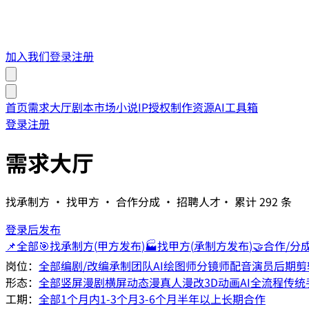
加入我们
登录
注册
首页
需求大厅
剧本市场
小说IP授权
制作资源
AI工具箱
登录
注册
需求大厅
找承制方 · 找甲方 · 合作分成 · 招聘人才
· 累计
292
条
登录后发布
📌
全部
🎯
找承制方
(
甲方发布
)
🏭
找甲方
(
承制方发布
)
🤝
合作/分
岗位：
全部
编剧/改编
承制团队
AI绘图师
分镜师
配音演员
后期剪
形态：
全部
竖屏漫剧
横屏动态漫
真人漫改
3D动画
AI全流程
传统
工期：
全部
1个月内
1-3个月
3-6个月
半年以上
长期合作