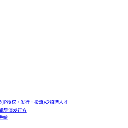
成
(
IP授权·发行·投流
)
📋
招聘人才
辑
导演
发行方
手绘