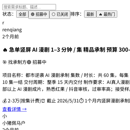
状态：
排序：
全部
🟢 招募中
⚪ 已关闭
最新
🔥 最热门
r
renqiang
2个月前
🔥 急单
竖屏 AI 漫剧 1–3 分钟 / 集 精品承制 预算 30
🎯
找承制方
🟢 招募中
项目名称：都市逆袭 AI 漫剧承制 集数 / 时长：共 60 集，每集 2 
10 集一结 交付周期：整季 15 天内交付 制作要求：AI真人漫
部以上 AI 漫剧成片，熟悉红果 / 抖音审核，过审率高；接
💰
2-3万
(
按集计费
)
⏰ 截止
2026/5/31
⏱
1个月内
竖屏漫剧
承制
查看详情 →
小
小猪佩马户
2个月前