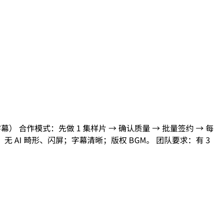
 + 字幕） 合作模式：先做 1 集样片 → 确认质量 → 批量签约 → 每
；无 AI 畸形、闪屏；字幕清晰；版权 BGM。 团队要求：有 3
。