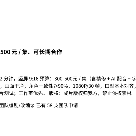
0-500 元 / 集、可长期合作
分钟，竖屏 9:16 预算：300-500元 / 集（含精修 + AI 配音
剧；画面干净；角色一致性≥90%；1080P/30 帧；口型基本对齐
受样片测试；工作室优先。 版权：成片版权归我方，禁止侵权素材
团队
编剧/改编
🤝 已有
58
支团队申请