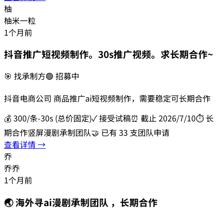
柚
柚米一粒
1个月前
抖音推广短视频制作。30s推广视频。求长期合作~
🎯
找承制方
🟢 招募中
抖音电商公司 商品推广ai短视频制作，需要稳定可长期合作
💰
300/条-30s
(
总价固定
)
✓ 接受试稿
⏰ 截止
2026/7/10
⏱
长
期合作
竖屏漫剧
承制团队
🤝 已有
33
支团队申请
查看详情 →
乔
乔乔
1个月前
🌏 海外
寻ai漫剧承制团队 ，长期合作