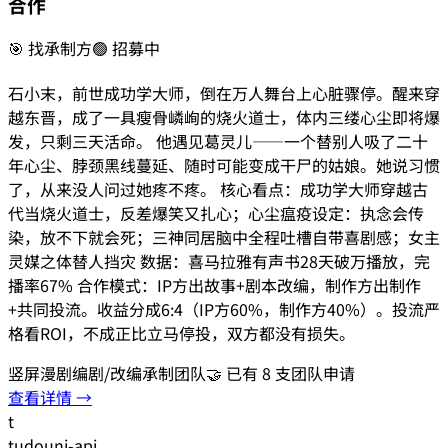
合作
🎯
找承制方
🟢 招募中
石小末，前世成功学大师，倒在万人舞台上心脏骤停。醒来穿
越东晋，成了一具瘦骨嶙峋的烧火道士，体内三缕心尘即将爆
发，只剩三天活命。 他遇见葛灵儿——一个替别人吸了二十
年心尘、脖颈黑线蔓延、随时可能变成干尸的姑娘。她说习惯
了，从来没人问过她疼不疼。 核心看点：成功学大师穿越古
代当烧火道士，反差爆笑又扎心；心尘瘟疫设定：执念会传
染，放不下就会死；三神同居脑中全程吐槽自带喜剧感；女主
灵媒之体替人挡灾 数据：喜马拉雅有声书28天破万播放，完
播率67% 合作模式：IP方出故事+剧本改编，制作方出制作
+共同投流。收益分成6:4（IP方60%，制作方40%）。投流严
格看ROI，不成正比立马停投，双方都没有损失。
竖屏漫剧
编剧/改编
承制团队
🤝 已有
8
支团队申请
查看详情 →
t
tudouni-api