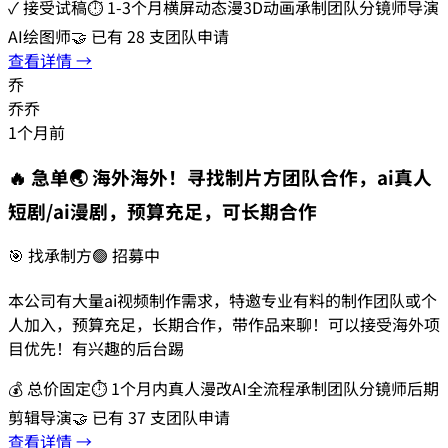
✓ 接受试稿
⏱
1-3个月
横屏动态漫
3D动画
承制团队
分镜师
导演
AI绘图师
🤝 已有
28
支团队申请
查看详情 →
乔
乔乔
1个月前
🔥 急单
🌏 海外
海外！寻找制片方团队合作，ai真人
短剧/ai漫剧，预算充足，可长期合作
🎯
找承制方
🟢 招募中
本公司有大量ai视频制作需求，特邀专业有料的制作团队或个
人加入，预算充足，长期合作，带作品来聊！可以接受海外项
目优先！有兴趣的后台踢
💰
总价固定
⏱
1个月内
真人漫改
AI全流程
承制团队
分镜师
后期
剪辑
导演
🤝 已有
37
支团队申请
查看详情 →