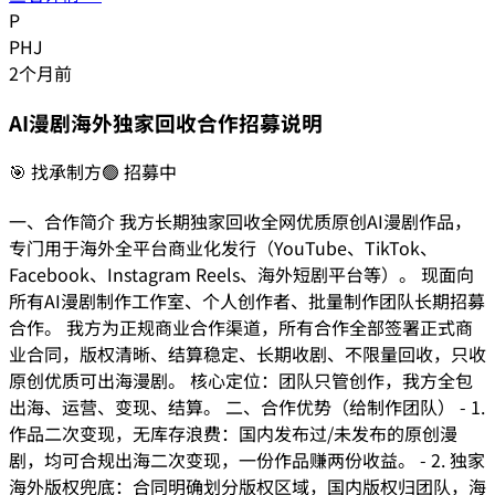
P
PHJ
2个月前
AI漫剧海外独家回收合作招募说明
🎯
找承制方
🟢 招募中
一、合作简介 我方长期独家回收全网优质原创AI漫剧作品，
专门用于海外全平台商业化发行（YouTube、TikTok、
Facebook、Instagram Reels、海外短剧平台等）。 现面向
所有AI漫剧制作工作室、个人创作者、批量制作团队长期招募
合作。 我方为正规商业合作渠道，所有合作全部签署正式商
业合同，版权清晰、结算稳定、长期收剧、不限量回收，只收
原创优质可出海漫剧。 核心定位：团队只管创作，我方全包
出海、运营、变现、结算。 二、合作优势（给制作团队） - 1.
作品二次变现，无库存浪费：国内发布过/未发布的原创漫
剧，均可合规出海二次变现，一份作品赚两份收益。 - 2. 独家
海外版权兜底：合同明确划分版权区域，国内版权归团队，海