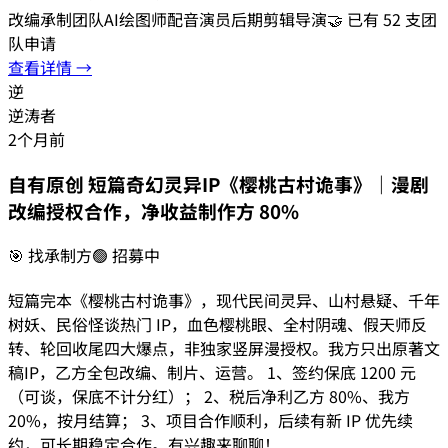
改编
承制团队
AI绘图师
配音演员
后期剪辑
导演
🤝 已有
52
支团
队申请
查看详情 →
逆
逆涛者
2个月前
自有原创 短篇奇幻灵异IP《樱桃古村诡事》｜漫剧
改编授权合作，净收益制作方 80%
🎯
找承制方
🟢 招募中
短篇完本《樱桃古村诡事》，现代民间灵异、山村悬疑、千年
树妖、民俗怪谈热门 IP，血色樱桃眼、全村阴魂、假天师反
转、轮回收尾四大爆点，非独家竖屏漫授权。我方只出原著文
稿IP，乙方全包改编、制片、运营。 1、签约保底 1200 元
（可谈，保底不计分红）； 2、税后净利乙方 80%、我方
20%，按月结算； 3、项目合作顺利，后续有新 IP 优先续
约，可长期稳定合作。有兴趣来聊聊！