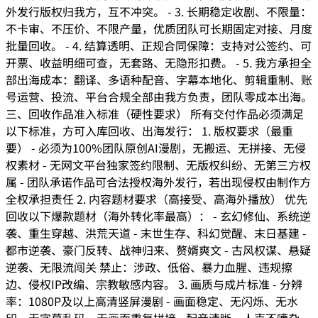
外发行版权归我方，互不冲突。 - 3. 长期稳定收剧、不限量：
不卡审、不压价、不限产量，优质团队可长期固定对接、月度
批量回收。 - 4. 结算透明、正规合同保障：支持对公签约、可
开票、收益明细可查，无套路、无隐形扣费。 - 5. 我方承担全
部出海成本：翻译、多语种配音、字幕本地化、剪辑重制、账
号运营、投流、平台合规全部由我方负责，团队零成本出海。
三、回收作品准入标准（硬性要求） 所有交付作品必须满足
以下标准，方可入库回收、出海发行： 1. 版权要求（最重
要） - 必须为100%团队原创AI漫剧，无搬运、无拼接、无侵
权素材 - 无网文平台独家签约限制、无版权纠纷、无第三方权
属 - 团队承诺作品可合法授权海外发行，若出现侵权由制作方
全权承担责任 2. 内容题材要求（高接受、高海外播放） 优先
回收以下爆款题材（海外转化率最高）： - 玄幻修仙、系统逆
袭、重生穿越、洪荒天道 - 末世生存、科幻觉醒、末日基建 -
都市逆袭、豪门反转、战神归来、赘婿爽文 - 古风权谋、悬疑
逆袭、无限流闯关 禁止：涉政、低俗、暴力血腥、违规擦
边、侵权IP改编、宗教敏感内容。 3. 画质与成片标准 - 分辨
率：1080P及以上高清竖屏漫剧 - 画面稳定、无闪烁、无水
印、无字幕乱码、无画面重复拼接 - 配音清晰、人声不嘈杂、