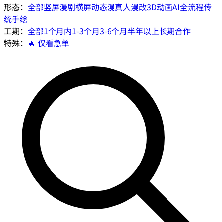
形态：
全部
竖屏漫剧
横屏动态漫
真人漫改
3D动画
AI全流程
传
统手绘
工期：
全部
1个月内
1-3个月
3-6个月
半年以上
长期合作
特殊：
🔥 仅看急单