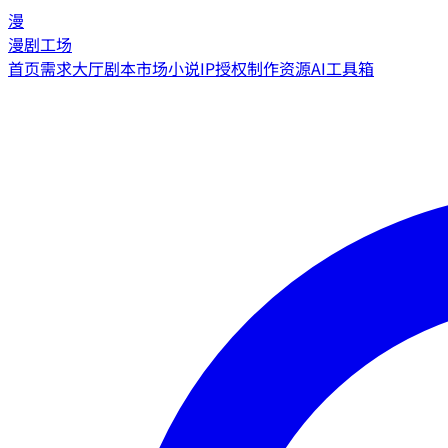
漫
漫剧工场
首页
需求大厅
剧本市场
小说IP授权
制作资源
AI工具箱