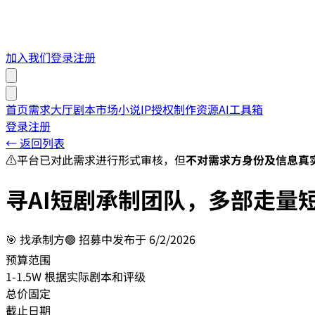
加入我们
登录
注册
首页
需求大厅
剧本市场
小说IP授权
制作资源
AI工具箱
登录
注册
← 返回列表
⚠️
平台已对此需求进行形式审核，但
不对需求方身份及信息真
寻AI短剧承制团队，多部走量
🎯
找承制方
🟢 招募中
发布于
6/2/2026
预算范围
1-1.5W 根据实际剧本和评级
总价固定
截止日期