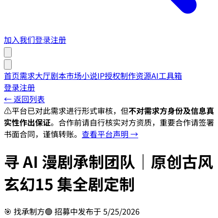
加入我们
登录
注册
首页
需求大厅
剧本市场
小说IP授权
制作资源
AI工具箱
登录
注册
← 返回列表
⚠️
平台已对此需求进行形式审核，但
不对需求方身份及信息真
实性作出保证
。合作前请自行核实对方资质，重要合作请签署
书面合同，谨慎转账。
查看平台声明 →
寻 AI 漫剧承制团队｜原创古风
玄幻15 集全剧定制
🎯
找承制方
🟢 招募中
发布于
5/25/2026