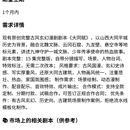
1个月内
需求详情
现有原创完整古风玄幻漫剧剧本《大同赋》，以山西大同平城
历史为背景，融合北魏文脉、云冈石窟、九龙壁、悬空寺等地
标元素，讲述九神守护一城文脉、少年传承使命的热血故事。
剧本完整：15 集完整版，自带分镜描写、场景、人物台词、
特效标注，无需二次改本； 风格要求：古风国漫、玄幻史诗
感、写实厚重风，还原大同古建筑，人物画风统一，注重悲
壮、热血、家国氛围感； 制作需求：场景绘制、动态漫制
作、配音配乐、音效特效、成片输出； 合作模式：支持全款
定制、分期付款、试稿合作，可签订正规合作合同； 优先条
件：有古风玄幻、历史向、古建筑场景制作案例，拒绝流水线
模板化制作。
📚 市场上的相关剧本
（供参考）