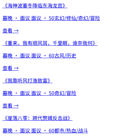
《
海神波塞冬降临东海龙宫
》
暮晚
·
面议
面议
·
50
玄幻/修仙/奇幻/冒险
查看 →
《
重来，我有顺风耳，千里眼，谁奈我何
》
暮晚
·
面议
面议
·
60
古风/历史
查看 →
《
我靠听风打渔致富
》
暮晚
·
面议
面议
·
50
奇幻/冒险
查看 →
《
崖落八零：跨代赘婿反击战
》
暮晚
·
面议
面议
·
60
都市/热血/战斗